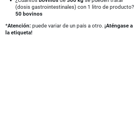
¿Cuántos
bovinos
de
300 kg
se pueden tratar
(dosis gastrointestinales) con 1 litro de producto?
50 bovinos
*
Atención:
puede variar de un país a otro.
¡Aténgase a
la etiqueta!