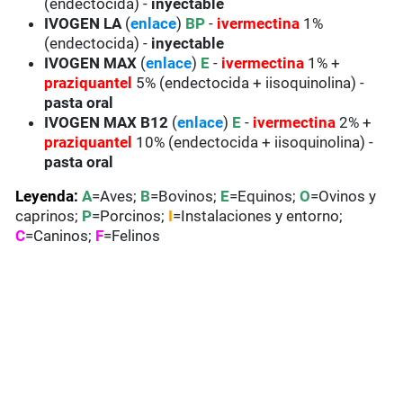
(endectocida) -
inyectable
IVOGEN LA
(
enlace
)
BP
-
ivermectina
1%
(endectocida) -
inyectable
IVOGEN MAX
(
enlace
)
E
-
ivermectina
1% +
praziquantel
5% (endectocida + iisoquinolina) -
pasta oral
IVOGEN MAX B12
(
enlace
)
E
-
ivermectina
2% +
praziquantel
10% (endectocida + iisoquinolina) -
pasta oral
Leyenda:
A
=Aves;
B
=Bovinos;
E
=Equinos;
O
=Ovinos y
caprinos;
P
=Porcinos;
I
=Instalaciones y entorno;
C
=Caninos;
F
=Felinos