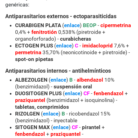
genéricas:
Antiparasitarios externos - ectoparasiticidas
CURABIGEN PLATA
(
enlace
)
BEOP
-
cipermetrina
0,4% +
fenitrotión
0,538% (piretroide +
organoforforado) -
curabicheras
ECTOGEN PLUS
(
enlace
)
C
-
imidacloprid
7,6% +
permetrina
35,70% (neonicotinoide + piretroide) -
spot-on pipetas
Antiparasitarios internos - antihelmínticos
ALBEZOLGEN
(
enlace
)
B
-
albendazol
10%
(benzimidazol) -
suspensión oral
DUOSITOGEN PLUS
(
enlace
)
CF
-
fenbendazol
+
praziquantel
(benzimidazol + isoquinolina) -
tabletas, comprimidos
RIZOLGEN
(
enlace
)
B
- ricobendazol 15%
(benzimidazol) - inyectable
SITOGEN MAX
(
enlace
)
CF
-
pirantel
+
fenbendazol
+
praziquantel
-