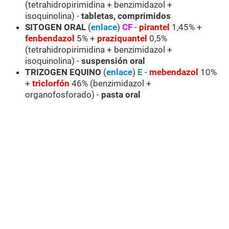
(tetrahidropirimidina + benzimidazol +
isoquinolina) -
tabletas, comprimidos
SITOGEN ORAL
(
enlace
)
CF
-
pirantel
1,45% +
fenbendazol
5% +
praziquantel
0,5%
(tetrahidropirimidina + benzimidazol +
isoquinolina) -
suspensión oral
TRIZOGEN EQUINO
(
enlace
)
E
-
mebendazol
10%
+
triclorfón
46% (benzimidazol +
organofosforado) -
pasta oral