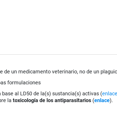
rse de un medicamento veterinario, no de un plagui
bas formulaciones
base al LD50 de la(s) sustancia(s) activas (
enlac
bre la
toxicología de los antiparasitarios
(
enlace
).