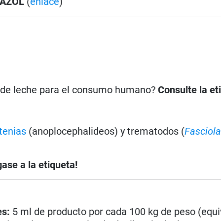
DAZOL
(
enlace
)
n de leche para el consumo humano?
Consulte la et
tenias
(anoplocephalideos) y trematodos (
Fasciola
ase a la etiqueta!
es:
5 ml de producto por cada 100 kg de peso (equi