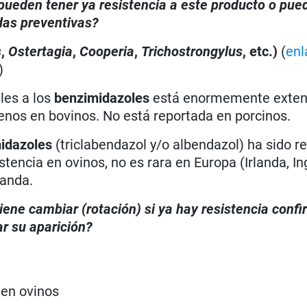
, pueden tener ya resistencia a este producto o pue
das preventivas?
s
,
Ostertagia
,
Cooperia
,
Trichostrongylus
, etc.)
(
enl
)
les a los
benzimidazoles
está enormemente exten
enos en bovinos. No está reportada en porcinos.
idazoles
(triclabendazol y/o albendazol) ha sido r
tencia en ovinos, no es rara en Europa (Irlanda, Ing
landa.
iene cambiar (rotación) si ya hay resistencia conf
r su aparición?
 en ovinos