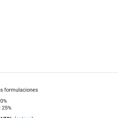
os formulaciones
10%
l 25%