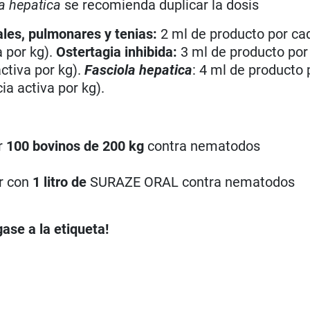
a hepatica
se recomienda duplicar la dosis
les, pulmonares y tenias:
2 ml de producto por ca
a por kg).
Ostertagia inhibida:
3 ml de producto por
ctiva por kg).
Fasciola hepatica
: 4 ml de producto
a activa por kg).
r
100 bovinos de 200 kg
contra nematodos
r con
1 litro de
SURAZE ORAL contra nematodos
ase a la etiqueta!