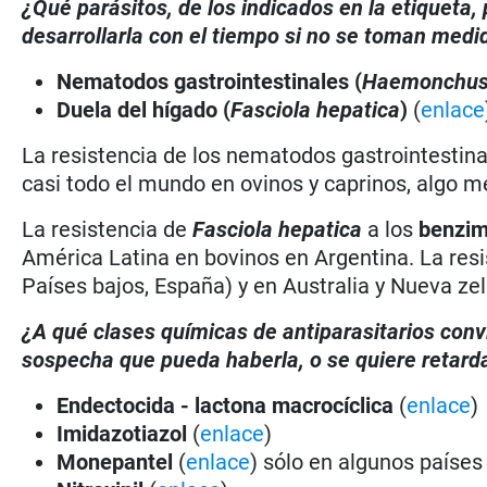
¿Qué parásitos, de los indicados en la etiqueta
desarrollarla con el tiempo si no se toman medi
Nematodos gastrointestinales (
Haemonchu
Duela del hígado (
Fasciola hepatica
)
(
enlace
La resistencia de los nematodos gastrointestina
casi todo el mundo en ovinos y caprinos, algo m
La resistencia de
Fasciola hepatica
a los
benzim
América Latina en bovinos en Argentina. La resis
Países bajos, España) y en Australia y Nueva ze
¿A qué clases químicas de antiparasitarios conv
sospecha que pueda haberla, o se quiere retarda
Endectocida - lactona macrocíclica
(
enlace
)
Imidazotiazol
(
enlace
)
Monepantel
(
enlace
) sólo en algunos países