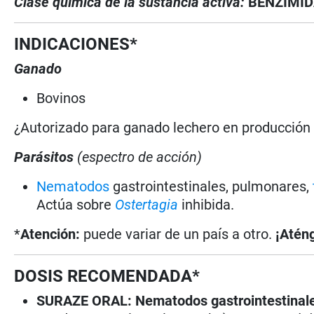
Clase química de la sustancia activa:
BENZIMI
INDICACIONES*
Ganado
Bovinos
¿Autorizado para ganado lechero en producció
Parásitos
(espectro de acción)
Nematodos
gastrointestinales, pulmonares,
Actúa sobre
Ostertagia
inhibida.
*
Atención:
puede variar de un país a otro.
¡Aténg
DOSIS RECOMENDADA*
SURAZE ORAL: Nematodos gastrointestinal