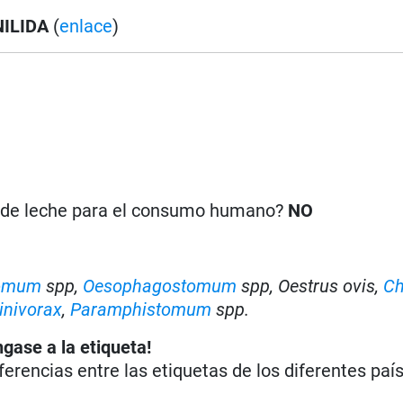
ILIDA
(
enlace
)
n de leche para el consumo humano?
NO
omum
spp,
Oesophagostomum
spp, Oestrus ovis,
Ch
inivorax
,
Paramphistomum
spp.
ngase a la etiqueta!
iferencias entre las etiquetas de los diferentes paí