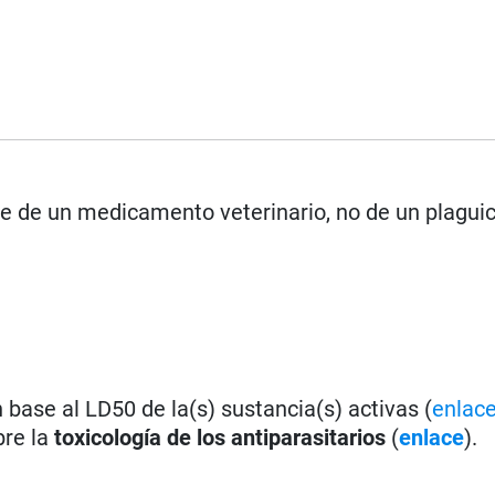
rse de un medicamento veterinario, no de un plagui
base al LD50 de la(s) sustancia(s) activas (
enlac
bre la
toxicología de los antiparasitarios
(
enlace
).