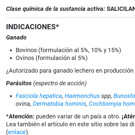
Clase química de la sustancia activa:
SALICILAN
INDICACIONES*
Ganado
Bovinos (formulación al 5%, 10% y 15%)
Ovinos (formulación al 5%)
¿Autorizado para ganado lechero en producció
Parásitos
(espectro de acción)
Fasciola hepatica
,
Haemonchus
spp,
Bunost
ovina,
Dermatobia hominis
,
Cochliomyia hom
*
Atención:
pueden variar de un país a otro.
¡Até
Lea también el artículo en este sitio sobre las d
(
enlace
).