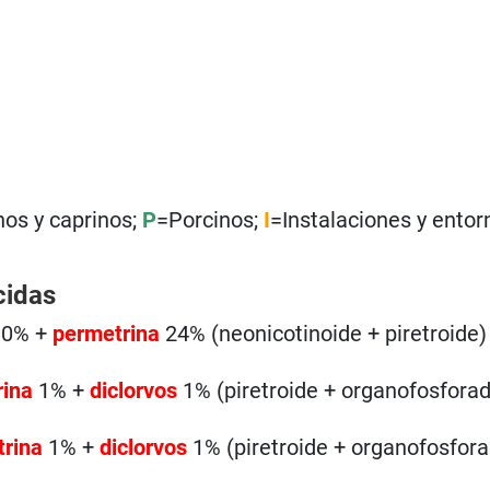
nos y caprinos;
P
=Porcinos;
I
=Instalaciones y entor
cidas
10% +
permetrina
24% (neonicotinoide + piretroide)
rina
1% +
diclorvos
1% (piretroide + organofosforad
trina
1% +
diclorvos
1% (piretroide + organofosfora