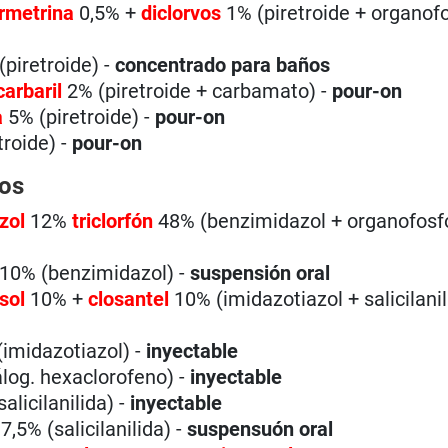
rmetrina
0,5% +
diclorvos
1% (piretroide + organof
piretroide) -
concentrado para baños
carbaril
2% (piretroide + carbamato) -
pour-on
a
5% (piretroide) -
pour-on
troide) -
pour-on
cos
zol
12%
triclorfón
48% (benzimidazol + organofosfo
10% (benzimidazol) -
suspensión oral
sol
10% +
closantel
10% (imidazotiazol + salicilanil
imidazotiazol) -
inyectable
log. hexaclorofeno) -
inyectable
alicilanilida) -
inyectable
7,5% (salicilanilida) -
suspensuón oral