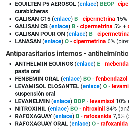
EQUILTEN P5 AEROSOL
(
enlace
)
BEOP
-
cipe
curabicheras
GALISAN C15
(
enlace
)
B
-
cipermetrina
15% (
GALISAN CB
(
enlace
)
B
-
cipermetrina
5% +
GALISAN POUR ON
(
enlace
)
B
-
cipermetrin
LANASAN
(
enlace
)
O
-
cipermetrina
6% (pire
Antiparasitarios internos - antihelmínti
ANTHELMIN EQUINOS
(
enlace
)
E
-
mebenda
pasta oral
FENBEMIN ORAL
(
enlace
)
BO
-
fenbendazol
LEVAMISOL CLOSANTEL
(
enlace
)
O
-
levami
suspensión oral
LEVANELMIN
(
enlace
)
BOP
-
levamisol
10% (
NITROXINIL
(
enlace
)
BO
-
nitroxinil
34% (aná
RAFOXAGUAY
(
enlace
)
B
-
rafoxanida
7,5% (s
RAFOXAGUAY ORAL
(
enlace
)
O
-
rafoxanida