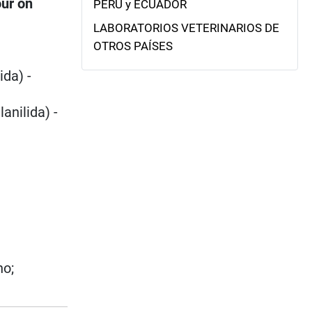
ur on
PERÚ y ECUADOR
LABORATORIOS VETERINARIOS DE
OTROS PAÍSES
da) -
anilida) -
no;