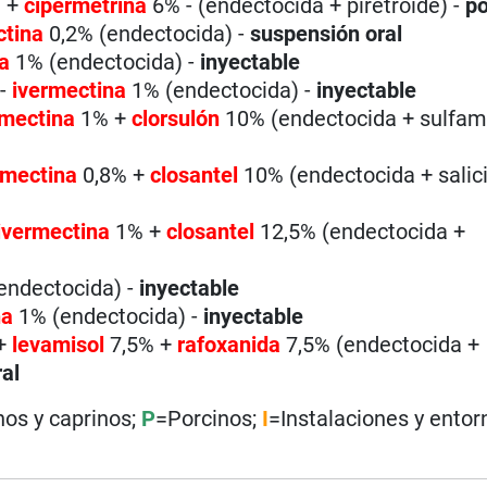
 +
cipermetrina
6% - (endectocida + piretroide) -
po
ctina
0,2% (endectocida) -
suspensión oral
a
1% (endectocida) -
inyectable
P
-
ivermectina
1% (endectocida) -
inyectable
rmectina
1% +
clorsulón
10% (endectocida + sulfami
rmectina
0,8% +
closantel
10% (endectocida + salicil
ivermectina
1% +
closantel
12,5% (endectocida +
endectocida) -
inyectable
na
1% (endectocida) -
inyectable
 +
levamisol
7,5% +
rafoxanida
7,5% (endectocida +
ral
nos y caprinos;
P
=Porcinos;
I
=Instalaciones y entor