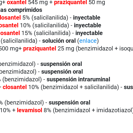
g+
oxantel
545 mg +
praziquantel
50 mg
tas comprimidos
losantel
5% (salicilanilida) -
inyectable
losantel
10% (salicilanilida) -
inyectable
losantel
15% (salicilanilida) -
inyectable
(salicilanilida) -
solución oral
(
enlace
)
500 mg+
praziquantel
25 mg (benzimidazol + isoqui
(benzimidazol) -
suspensión oral
benzimidazol) -
suspensión oral
 (benzimidazol) -
suspensión intraruminal
+
closantel
10% (benzimidazol + salicilanilida) -
sus
 (benzimidazol) -
suspensión oral
10% +
levamisol
8% (benzimidazol + imidazotiazol)