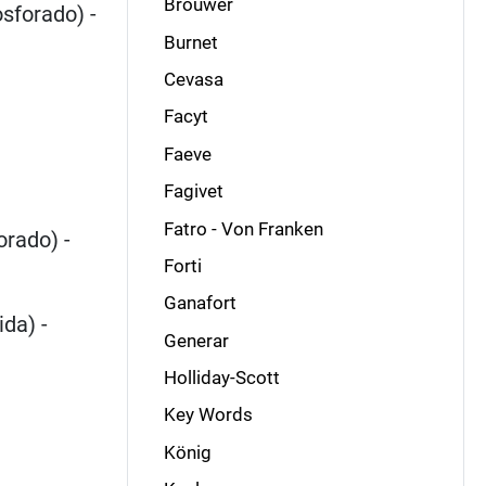
Brouwer
osforado) -
Burnet
Cevasa
Facyt
Faeve
Fagivet
Fatro - Von Franken
rado) -
Forti
Ganafort
ida) -
Generar
Holliday-Scott
Key Words
König