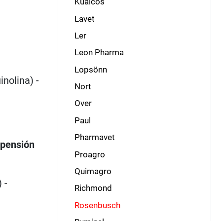
Kualcos
Lavet
Ler
Leon Pharma
Lopsönn
nolina) -
Nort
Over
Paul
Pharmavet
pensión
Proagro
Quimagro
 -
Richmond
Rosenbusch