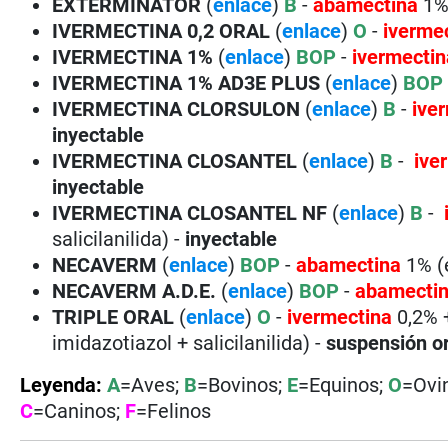
EXTERMINATOR
(
enlace
)
B
-
abamectina
1%
IVERMECTINA 0,2 ORAL
(
enlace
)
O
-
iverme
IVERMECTINA 1%
(
enlace
)
BOP
-
ivermectin
IVERMECTINA 1% AD3E PLUS
(
enlace
)
BO
IVERMECTINA CLORSULON
(
enlace
)
B
-
ive
inyectable
IVERMECTINA CLOSANTEL
(
enlace
)
B
-
ive
inyectable
IVERMECTINA CLOSANTEL NF
(
enlace
)
B
-
salicilanilida) -
inyectable
NECAVERM
(
enlace
)
BOP
-
abamectina
1% (
NECAVERM A.D.E.
(
enlace
)
BOP
-
abamecti
TRIPLE ORAL
(
enlace
)
O
-
ivermectina
0,2%
imidazotiazol + salicilanilida) -
suspensión o
Leyenda:
A
=Aves;
B
=Bovinos;
E
=Equinos;
O
=Ovi
C
=Caninos;
F
=Felinos