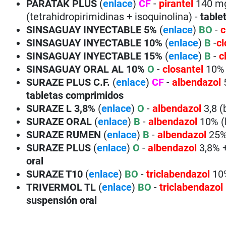
PARATAK
PLUS
(
enlace
)
CF
-
pirantel
140 m
(tetrahidropirimidinas + isoquinolina) -
table
SINSAGUAY INYECTABLE
5%
(
enlace
)
BO
-
c
SINSAGUAY INYECTABLE
10%
(
enlace
)
B
-
c
SINSAGUAY INYECTABLE
15%
(
enlace
)
B
-
c
SINSAGUAY ORAL AL 10%
O
-
closantel
10% 
SURAZE
PLUS C.F.
(
enlace
)
CF
-
albendazol
tabletas comprimidos
SURAZE L 3,8%
(
enlace
)
O
-
albendazol
3,8 
SURAZE ORAL
(
enlace
)
B
-
albendazol
10% (
SURAZE RUMEN
(
enlace
)
B
-
albendazol
25%
SURAZE PLUS
(
enlace
)
O
-
albendazol
3,8% 
oral
SURAZE T10
(
enlace
)
BO
-
triclabendazol
10%
TRIVERMOL TL
(
enlace
)
BO
-
triclabendazol
suspensión oral