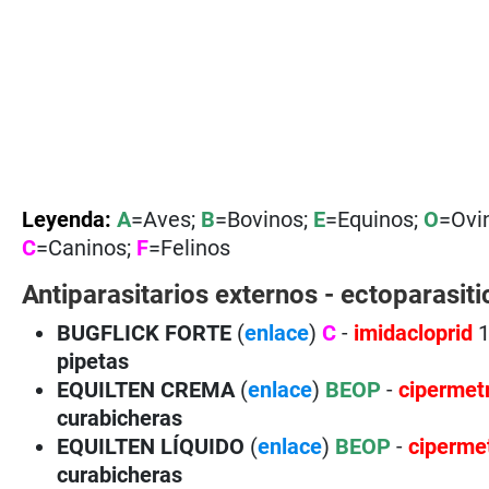
Leyenda:
A
=Aves;
B
=Bovinos;
E
=Equinos;
O
=Ovi
C
=Caninos;
F
=Felinos
Antiparasitarios externos - ectoparasiti
BUGFLICK
FORTE
(
enlace
)
C
-
imidacloprid
pipetas
EQUILTEN CREMA
(
enlace
)
BEOP
-
cipermet
curabicheras
EQUILTEN LÍQUIDO
(
enlace
)
BEOP
-
ciperme
curabicheras