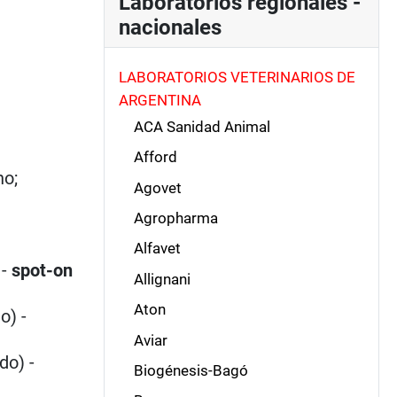
Laboratorios regionales -
nacionales
LABORATORIOS VETERINARIOS DE
ARGENTINA
ACA Sanidad Animal
Afford
no;
Agovet
Agropharma
Alfavet
 -
spot-on
Allignani
Aton
o) -
Aviar
do) -
Biogénesis-Bagó