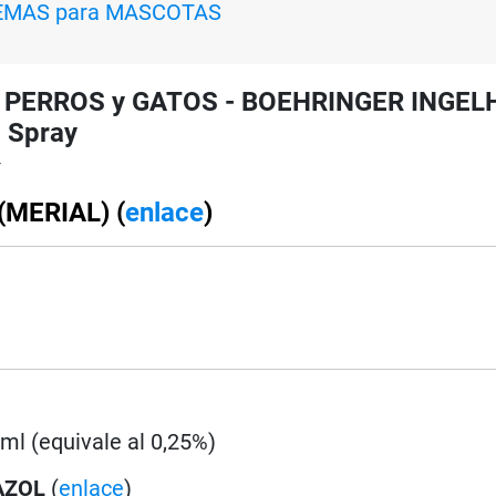
REMAS para MASCOTAS
ra PERROS y GATOS - BOEHRINGER INGEL
- Spray
Y
(MERIAL) (
enlace
)
 ml (equivale al 0,25%)
AZOL
(
enlace
)