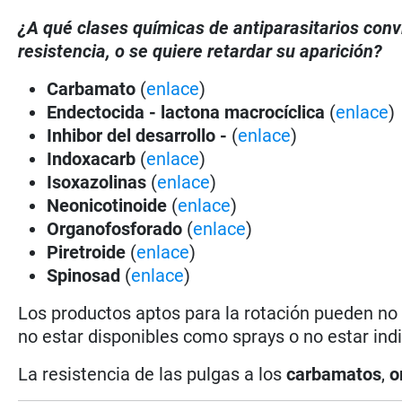
¿A qué clases químicas de antiparasitarios con
resistencia, o se quiere retardar su aparición?
Carbamato
(
enlace
)
Endectocida - lactona macrocíclica
(
enlace
)
Inhibor del desarrollo -
(
enlace
)
Indoxacarb
(
enlace
)
Isoxazolinas
(
enlace
)
Neonicotinoide
(
enlace
)
Organofosforado
(
enlace
)
Piretroide
(
enlace
)
Spinosad
(
enlace
)
Los productos aptos para la rotación pueden n
no estar disponibles como sprays o no estar ind
La resistencia de las pulgas a los
carbamatos
,
o