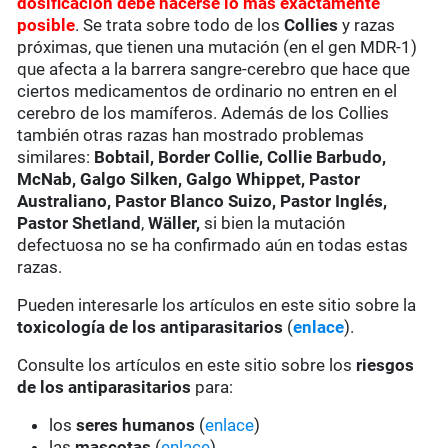
dosificación debe hacerse lo más exactamente
posible
. Se trata sobre todo de los
Collies
y razas
próximas, que tienen una mutación (en el gen MDR-1)
que afecta a la barrera sangre-cerebro que hace que
ciertos medicamentos de ordinario no entren en el
cerebro de los mamíferos. Además de los Collies
también otras razas han mostrado problemas
similares:
Bobtail, Border Collie, Collie Barbudo,
McNab, Galgo Silken, Galgo Whippet, Pastor
Australiano, Pastor Blanco Suizo, Pastor Inglés,
Pastor Shetland
,
Wäller,
si bien la mutación
defectuosa no se ha confirmado aún en todas estas
razas.
Pueden interesarle los artículos en este sitio sobre la
toxicología de los antiparasitarios
(
enlace
).
Consulte los artículos en este sitio sobre los
riesgos
de los antiparasitarios
para:
los
seres humanos
(
enlace
)
las
mascotas
(
enlace
)