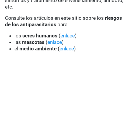
síntomas y tratamiento de envenenamiento, antídoto,
etc.
Consulte los artículos en este sitio sobre los
riesgos
de los antiparasitarios
para:
los
seres humanos
(
enlace
)
las
mascotas
(
enlace
)
el
medio ambiente
(
enlace
)