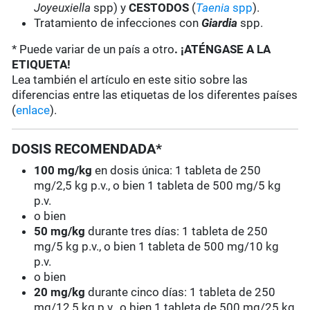
Joyeuxiella
spp) y
CESTODOS
(
Taenia
spp
).
Tratamiento de infecciones con
Giardia
spp.
* Puede variar de un país a otro
. ¡ATÉNGASE A LA
ETIQUETA!
Lea también el artículo en este sitio sobre las
diferencias entre las etiquetas de los diferentes países
(
enlace
).
DOSIS RECOMENDADA*
100 mg/kg
en dosis única: 1 tableta de 250
mg/2,5 kg p.v., o bien 1 tableta de 500 mg/5 kg
p.v.
o bien
50 mg/kg
durante tres días: 1 tableta de 250
mg/5 kg p.v., o bien 1 tableta de 500 mg/10 kg
p.v.
o bien
20 mg/kg
durante cinco días: 1 tableta de 250
mg/12,5 kg p.v., o bien 1 tableta de 500 mg/25 kg