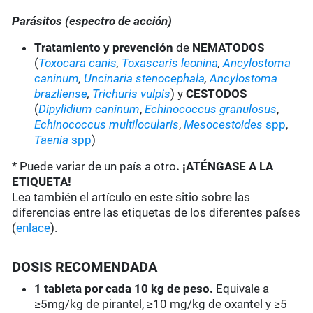
Parásitos (espectro de acción)
Tratamiento y prevención
de
NEMATODOS
(
Toxocara canis
,
Toxascaris leonina
,
Ancylostoma
caninum
,
Uncinaria stenocephala
,
Ancylostoma
brazliense
,
Trichuris vulpis
) y
CESTODOS
(
Dipylidium caninum
,
Echinococcus granulosus
,
Echinococcus multilocularis
,
Mesocestoides
spp
,
Taenia
spp
)
* Puede variar de un país a otro
. ¡ATÉNGASE A LA
ETIQUETA!
Lea también el artículo en este sitio sobre las
diferencias entre las etiquetas de los diferentes países
(
enlace
).
DOSIS RECOMENDADA
1 tableta por cada 10 kg de peso.
Equivale a
≥5mg/kg de pirantel, ≥10 mg/kg de oxantel y ≥5