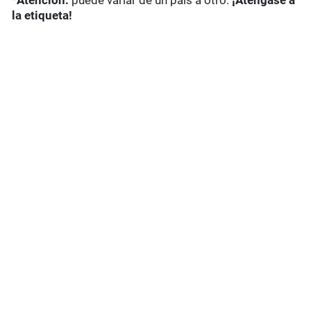
*
Atención:
puede variar de un país a otro.
¡Aténgase a
la etiqueta!