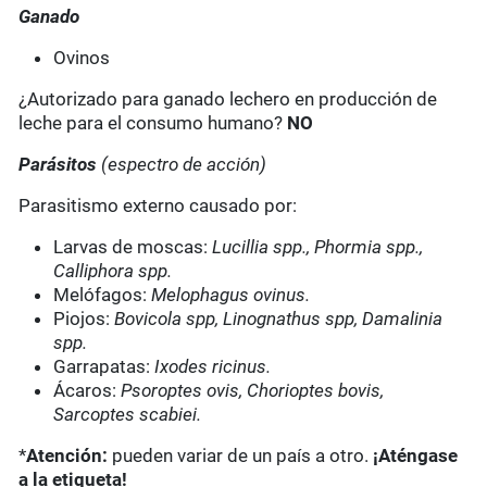
Ganado
Ovinos
¿Autorizado para ganado lechero en producción de
leche para el consumo humano?
NO
Parásitos
(espectro de acción)
Parasitismo externo causado por:
Larvas de moscas:
Lucillia spp., Phormia spp.,
Calliphora spp.
Melófagos:
Melophagus ovinus.
Piojos:
Bovicola spp, Linognathus spp, Damalinia
spp.
Garrapatas:
Ixodes ricinus.
Ácaros:
Psoroptes ovis, Chorioptes bovis,
Sarcoptes scabiei.
*
Atención:
pueden variar de un país a otro.
¡Aténgase
a la etiqueta!