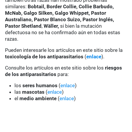
también otras razas han mostrado problemas
similares:
Bobtail, Border Collie, Collie Barbudo,
McNab, Galgo Silken, Galgo Whippet, Pastor
Australiano, Pastor Blanco Suizo, Pastor Inglés,
Pastor Shetland
,
Wäller,
si bien la mutación
defectuosa no se ha confirmado aún en todas estas
razas.
Pueden interesarle los artículos en este sitio sobre la
toxicología de los antiparasitarios
(
enlace
).
Consulte los artículos en este sitio sobre los
riesgos
de los antiparasitarios
para:
los
seres humanos
(
enlace
)
las
mascotas
(
enlace
)
el
medio ambiente
(
enlace
)