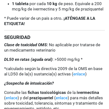
1 tableta
por cada
10 kg
de peso. Equivale a 200
mcg/kg de ivermectina y 5 mg/kg de praziquantel
* Puede variar de un país a otro
. ¡ATÉNGASE A LA
ETIQUETA!
SEGURIDAD
Clase de toxicidad OMS:
No aplicable por tratarse de
un medicamento veterinario
DL50 en ratas (aguda oral)
: >5000 mg/kg *
*calculado según la directiva 2009 de la OMS en base
al LD50 de la(s) sustancia(s) activas (
enlace
)
¿Sospecha de intoxicación?
Consulte las
fichas toxicológicas
de la
ivermectina
(
enlace
) y del
praziquantel
(
enlace
) para más detalles
sobre toxicidad, tolerancia, síntomas y tratamiento de
envenenamiento, antídoto, etc.