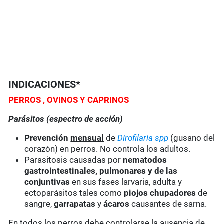
INDICACIONES*
PERROS
, O
VINOS Y CAPRINOS
Parásitos (espectro de acción)
Prevención
mensual
de
Dirofilaria spp
(gusano del
corazón) en perros. No controla los adultos.
Parasitosis causadas por
nematodos
gastrointestinales, pulmonares y de las
conjuntivas
en sus fases larvaria, adulta y
ectoparásitos tales como
piojos chupadores
de
sangre,
garrapatas
y
ácaros
causantes de sarna.
En todos los perros debe controlarse la ausencia de