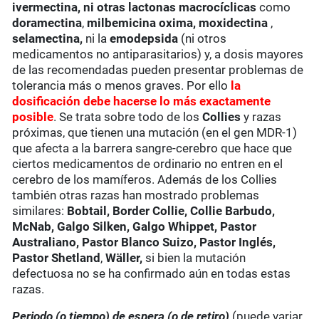
ivermectina
, ni otras lactonas macrocíclicas
como
doramectina
,
milbemicina oxima,
moxidectina
,
selamectina,
ni la
emodepsida
(ni otros
medicamentos no antiparasitarios) y, a dosis mayores
de las recomendadas pueden presentar problemas de
tolerancia más o menos graves. Por ello
la
dosificación debe hacerse lo más exactamente
posible
. Se trata sobre todo de los
Collies
y razas
próximas, que tienen una mutación (en el gen MDR-1)
que afecta a la barrera sangre-cerebro que hace que
ciertos medicamentos de ordinario no entren en el
cerebro de los mamíferos. Además de los Collies
también otras razas han mostrado problemas
similares:
Bobtail, Border Collie, Collie Barbudo,
McNab, Galgo Silken, Galgo Whippet, Pastor
Australiano, Pastor Blanco Suizo, Pastor Inglés,
Pastor Shetland
,
Wäller,
si bien la mutación
defectuosa no se ha confirmado aún en todas estas
razas.
Periodo (o tiempo) de espera (o de retiro)
(puede variar