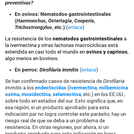
preventivas?
En ovinos: Nematodos gastrointestinales
(
Haemonchus
,
Ostertagia
,
Cooperia
,
Trichostrongylus
, etc.)
(
enlace
)
La resistencia de los
nematodos gastrointestinales
a
la ivermectina y otras lactonas macrocíclicas está
extendida en casi todo el mundo en
ovinos y caprinos
,
algo menos en bovinos.
En perros:
Dirofilaria immitis
(
enlace
)
Se han confirmado casos de resistencia de
Dirofilaria
immitis
a los
endectocidas
(
ivermectina
,
milbemicina
oxima
,
moxidectina
,
selamectina
, etc.) en los EE.UU.,
sobre todo en estados del sur. Esto significa que, en
esa región, si un producto aprobado para esta
indicación par no logra controlar este parásito, hay un
riesgo real de que se deba a un problema de
resistencia. En otras regiones, por ahora, si un
producto aprobado para esta indicación no logra