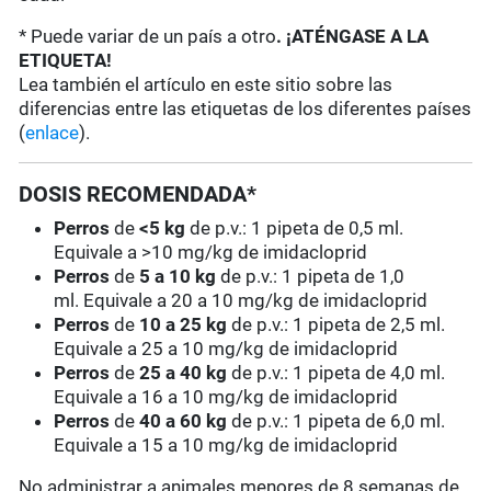
* Puede variar de un país a otro
. ¡ATÉNGASE A LA
ETIQUETA!
Lea también el artículo en este sitio sobre las
diferencias entre las etiquetas de los diferentes países
(
enlace
).
DOSIS RECOMENDADA*
Perros
de
<5 kg
de p.v.: 1 pipeta de 0,5 ml.
Equivale a >10 mg/kg de imidacloprid
Perros
de
5 a 10 kg
de p.v.: 1 pipeta de 1,0
ml. Equivale a 20 a 10 mg/kg de imidacloprid
Perros
de
10 a 25 kg
de p.v.: 1 pipeta de 2,5 ml.
Equivale a 25 a 10 mg/kg de imidacloprid
Perros
de
25 a 40 kg
de p.v.: 1 pipeta de 4,0 ml.
Equivale a 16 a 10 mg/kg de imidacloprid
Perros
de
40 a 60 kg
de p.v.: 1 pipeta de 6,0 ml.
Equivale a 15 a 10 mg/kg de imidacloprid
No administrar a animales menores de 8 semanas de