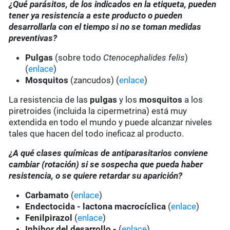
¿Qué parásitos, de los indicados en la etiqueta, pueden
tener ya resistencia a este producto o pueden
desarrollarla con el tiempo si no se toman medidas
preventivas?
Pulgas
(sobre todo
Ctenocephalides felis
)
(
enlace
)
Mosquitos
(zancudos) (
enlace
)
La resistencia de las
pulgas
y los
mosquitos
a los
piretroides (incluida la cipermetrina) está muy
extendida en todo el mundo y puede alcanzar niveles
tales que hacen del todo ineficaz al producto.
¿A qué clases químicas de antiparasitarios conviene
cambiar (rotación) si se sospecha que pueda haber
resistencia, o se quiere retardar su aparición?
Carbamato
(
enlace
)
Endectocida - lactona macrocíclica
(
enlace
)
Fenilpirazol
(
enlace
)
Inhibor del desarrollo -
(
enlace
)