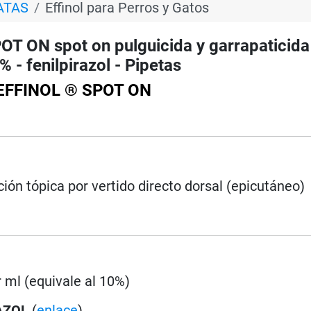
ATAS
Effinol para Perros y Gatos
 ON spot on pulguicida y garrapaticida
- fenilpirazol - Pipetas
 EFFINOL ® SPOT ON
ción tópica por vertido directo dorsal (epicutáneo)
 ml (equivale al 10%)
AZOL
(
enlace
)