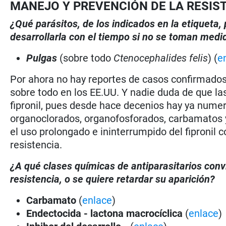
MANEJO Y PREVENCIÓN DE LA RESIS
¿Qué parásitos, de los indicados en la etiqueta
desarrollarla con el tiempo si no se toman medi
Pulgas
(sobre todo
Ctenocephalides felis
) (
e
Por ahora no hay reportes de casos confirmados d
sobre todo en los EE.UU. Y nadie duda de que la
fipronil, pues desde hace decenios hay ya numer
organoclorados, organofosforados, carbamatos y
el uso prolongado e ininterrumpido del fipronil c
resistencia.
¿A qué clases químicas de antiparasitarios con
resistencia, o se quiere retardar su aparición?
Carbamato
(
enlace
)
Endectocida - lactona macrocíclica
(
enlace
)