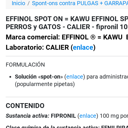
Inicio
Spont-ons contra PULGAS + GARRAP
EFFINOL SPOT ON = KAWU EFFINOL SPOT
PERROS y GATOS - CALIER - fipronil 10% 
Marca comercial: EFFINOL ® = KAWU
Laboratorio: CALIER (
enlace
)
FORMULACIÓN
Solución
«
spot-on
» (
enlace
) para administra
(popularmente pipetas)
CONTENIDO
Sustancia activa:
FIPRONIL
(
enlace
) 100 mg por
Clase química de la sustancia activa:
FENILPIR