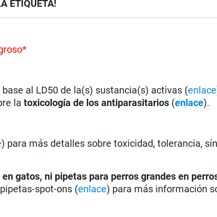
LA ETIQUETA!
groso*
base al LD50 de la(s) sustancia(s) activas (
enlace
bre la
toxicología de los antiparasitarios
(
enlace
).
e
) para más detalles sobre toxicidad, tolerancia, s
 en gatos, ni pipetas para perros grandes en perro
s pipetas-spot-ons (
enlace
) para más información s