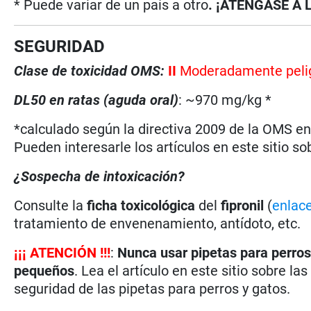
* Puede variar de un país a otro
. ¡ATÉNGASE A 
SEGURIDAD
Clase de toxicidad OMS:
II
Moderadamente peli
DL50 en ratas (aguda oral)
: ~970 mg/kg *
*calculado según la directiva 2009 de la OMS en 
Pueden interesarle los artículos en este sitio so
¿Sospecha de intoxicación?
Consulte la
ficha toxicológica
del
fipronil
(
enlac
tratamiento de envenenamiento, antídoto, etc.
¡
¡
¡
ATENCIÓN !!!
:
Nunca usar pipetas para perros
pequeños
. Lea el artículo en este sitio sobre la
seguridad de las pipetas para perros y gatos.