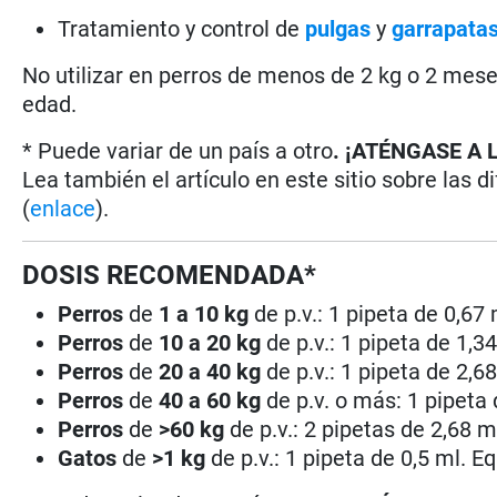
Tratamiento y control de
pulgas
y
garrapata
No utilizar en perros de menos de 2 kg o 2 mes
edad.
* Puede variar de un país a otro
. ¡ATÉNGASE A 
Lea también el artículo en este sitio sobre las d
(
enlace
).
DOSIS RECOMENDADA*
Perros
de
1 a 10 kg
de p.v.: 1 pipeta de 0,67
Perros
de
10 a 20 kg
de p.v.: 1 pipeta de 1,3
Perros
de
20 a 40 kg
de p.v.: 1 pipeta de 2,6
Perros
de
40 a 60 kg
de p.v. o más: 1 pipeta
Perros
de
>60 kg
de p.v.: 2 pipetas de 2,68 m
Gatos
de
>1 kg
de p.v.: 1 pipeta de 0,5 ml. E