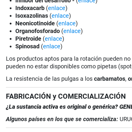
Inhibor del desarrollo -
(
enlace
)
Indoxacarb
(
enlace
)
Isoxazolinas
(
enlace
)
Neonicotinoide
(
enlace
)
Organofosforado
(
enlace
)
Piretroide
(
enlace
)
Spinosad
(
enlace
)
Los productos aptos para la rotación pueden no
pueden no estar disponibles como pipetas (spot-
La resistencia de las pulgas a los
carbamatos
,
o
FABRICACIÓN y COMERCIALIZACIÓN
¿La sustancia activa es original o genérica?
GEN
Algunos países en los que se comercializa:
URU