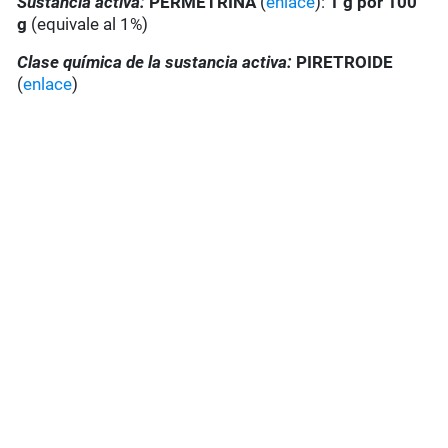
Sustancia activa:
PERMETRINA
(
enlace
):
1 g por 100
g
(equivale al 1%)
Clase química de la sustancia activa:
PIRETROIDE
(
enlace
)