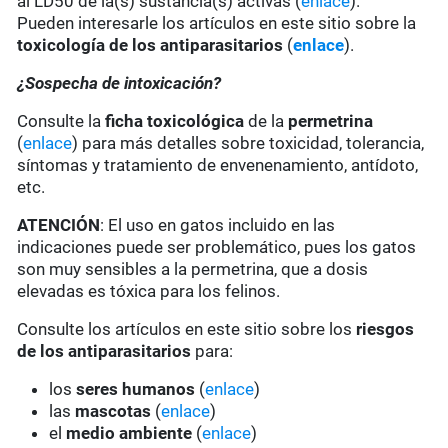
al LD50 de la(s) sustancia(s) activas (
enlace
).
Pueden interesarle los artículos en este sitio sobre la
toxicología de los antiparasitarios
(
enlace
).
¿Sospecha de intoxicación?
Consulte la
ficha toxicológica
de la
permetrina
(
enlace
) para más detalles sobre toxicidad, tolerancia,
síntomas y tratamiento de envenenamiento, antídoto,
etc.
ATENCIÓN
: El uso en gatos incluido en las
indicaciones puede ser problemático, pues los gatos
son muy sensibles a la permetrina, que a dosis
elevadas es tóxica para los felinos.
Consulte los artículos en este sitio sobre los
riesgos
de los antiparasitarios
para:
los
seres humanos
(
enlace
)
las
mascotas
(
enlace
)
el
medio ambiente
(
enlace
)