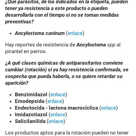
¿Qué parásitos, de los indicados en la etiqueta, pueden
tener ya resistencia a este producto o pueden
desarrollarla con el tiempo si no se toman medidas
preventivas?
Ancylostoma caninum
(
enlace
)
Hay reportes de resistencia de
Ancylostoma
spp
al
pirantel en perros.
¿A qué clases químicas de antiparasitarios conviene
cambiar (rotación) si ya hay resistencia confirmada, se
sospecha que pueda haberla, o se quiere retardar su
aparición?
Benzimidazol
(
enlace
)
Emodepsida
(
enlace
)
Endectocida - lactona macrocíclica
(
enlace
)
Imidazotiazol
(
enlace
)
Salicilanilida
(
enlace
)
Los productos aptos para la rotación pueden no tener