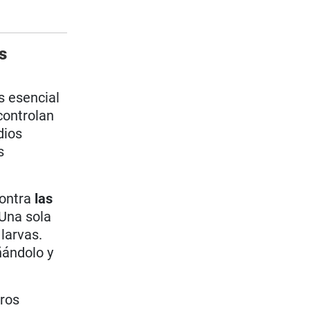
s
s esencial
controlan
dios
s
contra
las
. Una sola
larvas.
ñándolo y
eros