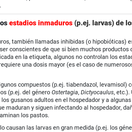
.
los
estadios inmaduros
(p.ej. larvas) de lo
uros, también llamadas inhibidas (o hipobióticas) e
ser conscientes de que si bien muchos productos 
cada en la etiqueta, algunos no controlan los esta
e requiere una dosis mayor (es el caso de numeroso
lgunos compuestos (p.ej. tiabendazol, levamisol) 
os (p.ej. del género
Ostertagia
,
Dictyocaulus
, etc.)
 los gusanos adultos en el hospedador y a algunas 
ue maduran y siguen infectando al hospedador, da
aminan los pastos.
lo causan las larvas en gran medida (p.ej. los gén