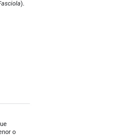
Fasciola
).
que
enor o