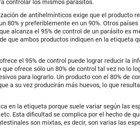
a controlar los mismos parásitos.
ización de antihelmínticos exige que el producto r
 un 80% y preferiblemente en un 90%. Otros países 
que alcanza el 95% de control de un parásito es m
r de que ambos productos indiquen en la etiqueta q
frece el 95% de control puede lograr reducir la in
ue ofrece sólo un 80% de control tal vez no lo log
sivos para lograrlo. Un producto con el 80% de con
e a su vez producirán más huevos, lo que resulta
dica en la etiqueta porque suele variar según las es
etc. Esta dificultad se complica por el hecho de qu
estinales son mixtas, es decir, son varias las esp