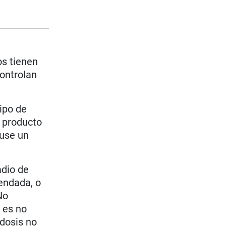
os tienen
controlan
ipo de
 producto
 use un
adio de
mendada, o
No
e es no
(dosis no