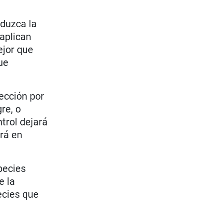
eduzca la
aplican
ejor que
ue
fección por
re, o
trol dejará
rá en
pecies
e la
ecies que