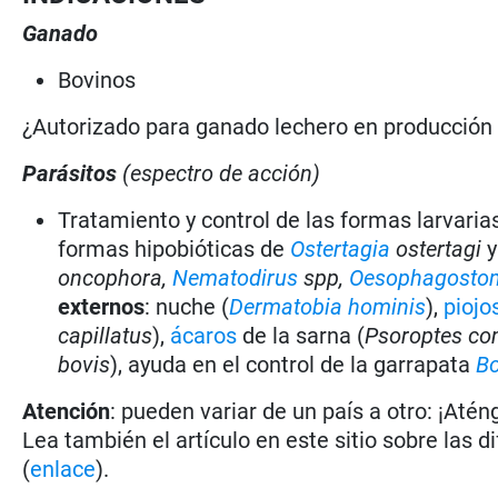
Ganado
Bovinos
¿Autorizado para ganado lechero en producció
Parásitos
(espectro de acción)
Tratamiento y control de las formas larvaria
formas hipobióticas de
Ostertagia
ostertagi
y
oncophora,
Nematodirus
spp,
Oesophagost
externos
: nuche (
Dermatobia hominis
),
piojo
capillatus
),
ácaros
de la sarna (
Psoroptes com
bovis
), ayuda en el control de la garrapata
Bo
Atención
: pueden variar de un país a otro: ¡Atén
Lea también el artículo en este sitio sobre las d
(
enlace
).