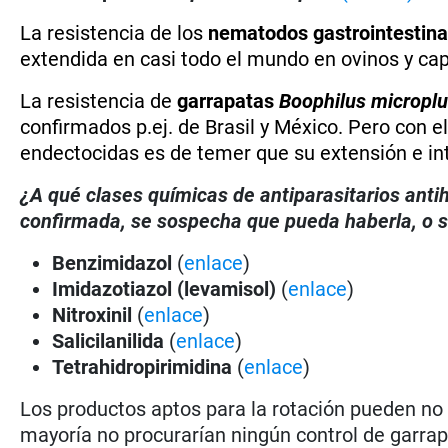
La resistencia de los
nematodos gastrointestina
extendida en casi todo el mundo en ovinos y ca
La resistencia de
garrapatas
Boophilus micropl
confirmados p.ej. de Brasil y México. Pero con 
endectocidas es de temer que su extensión e in
¿A qué clases químicas de antiparasitarios antih
confirmada, se sospecha que pueda haberla, o se
Benzimidazol
(
enlace
)
Imidazotiazol (levamisol)
(
enlace
)
Nitroxinil
(
enlace
)
Salicilanilida
(
enlace
)
Tetrahidropirimidina
(
enlace
)
Los productos aptos para la rotación pueden no 
mayoría no procurarían ningún control de garrapa