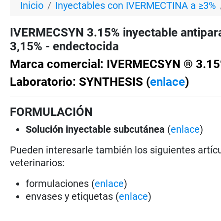
Inicio
Inyectables con IVERMECTINA a ≥3%
IVERMECSYN 3.15% inyectable antipara
3,15% - endectocida
Marca comercial: IVERMECSYN ® 3.1
Laboratorio: SYNTHESIS (
enlace
)
FORMULACIÓN
Solución
inyectable subcutánea
(
enlace
)
Pueden interesarle también los siguientes artícu
veterinarios:
formulaciones (
enlace
)
envases y etiquetas (
enlace
)