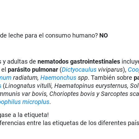
n de leche para el consumo humano?
NO
s y adultas de
nematodos gastrointestinales
incluy
 el
parásito pulmonar
(
Dictyocaulus
viviparus
),
Coo
omum
radiatum,
Haemonchus
spp
. También sobre
p
s
(
Linognatus vitulli, Haematopinus eurysternus, So
munis var bovis, Chorioptes bovis y Sarcoptes sca
ophilus microplus
.
gase a la etiqueta!
iferencias entre las etiquetas de los diferentes paí