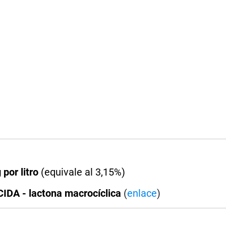
 por litro
(equivale al 3,15%)
DA - lactona macrocíclica
(
enlace
)