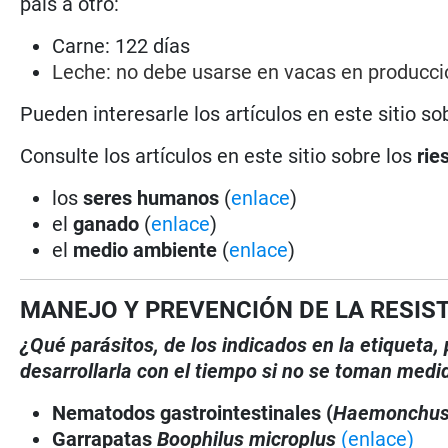
país a otro:
Carne: 122 días
Leche: no debe usarse en vacas en producc
Pueden interesarle los artículos en este sitio so
Consulte los artículos en este sitio sobre los
rie
los
seres humanos
(
enlace
)
el
ganado
(
enlace
)
el
medio ambiente
(
enlace
)
MANEJO Y PREVENCIÓN DE LA RESIS
¿Qué parásitos, de los indicados en la etiqueta
desarrollarla con el tiempo si no se toman medi
Nematodos gastrointestinales (
Haemonchu
Garrapatas
Boophilus microplus
(enlace)