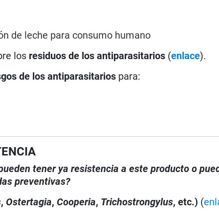
ión de leche para consumo humano
bre los
residuos de los antiparasitarios
(
enlace
).
sgos de los antiparasitarios
para:
TENCIA
, pueden tener ya resistencia a este producto o pue
das preventivas?
s
,
Ostertagia
,
Cooperia
,
Trichostrongylus
, etc.)
(
enl