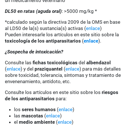
un medicamento veterinario
DL50 en ratas (aguda oral)
: >5000 mg/kg *
*calculado según la directiva 2009 de la OMS en base
al LD50 de la(s) sustancia(s) activas (
enlace
)
Pueden interesarle los artículos en este sitio sobre la
toxicología de los antiparasitarios
(
enlace
).
¿Sospecha de intoxicación?
Consulte las
fichas toxicológicas
del
albendazol
(
enlace
) y del
praziquantel
(
enlace
) para más detalles
sobre toxicidad, tolerancia, síntomas y tratamiento de
envenenamiento, antídoto, etc.
Consulte los artículos en este sitio sobre los
riesgos
de los antiparasitarios
para:
los
seres humanos
(
enlace
)
las
mascotas
(
enlace
)
el
medio ambiente
(
enlace
)