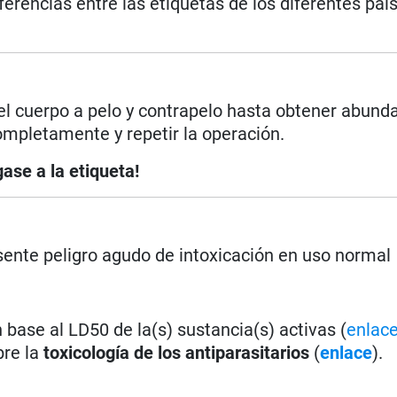
iferencias entre las etiquetas de los diferentes paí
 el cuerpo a pelo y contrapelo hasta obtener abund
mpletamente y repetir la operación.
ase a la etiqueta!
ente peligro agudo de intoxicación en uso normal
base al LD50 de la(s) sustancia(s) activas (
enlac
bre la
toxicología de los antiparasitarios
(
enlace
).