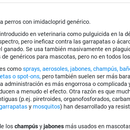
ra perros con imidacloprid genérico.
introducido en veterinaria como pulguicida en la 
pectro, pero ineficaz contra las garrapatas o ácar
l ganado. Se usa también masivamente en plagui
 de genéricos para mascotas, pero no en todos los
ales como
sprays, aerosoles, jabones, champús, bañ
etas o spot-ons,
pero también suelen ser más bara
la administración es más engorrosa o complicada y
educen a menudo el efecto. Otra razón es que muc
iguas (p.ej. piretroides, organofosforados, carbam
garrapatas
y
mosquitos
) han desarrollado ya resis
e los
champús
y
jabones
más usados en mascotas