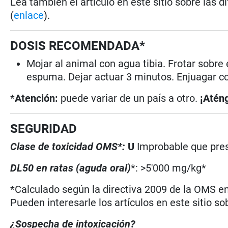
Lea también el artículo en este sitio sobre las d
(
enlace
).
DOSIS RECOMENDADA*
Mojar al animal con agua tibia. Frotar sobre
espuma. Dejar actuar 3 minutos. Enjuagar co
*
Atención:
puede variar de un país a otro.
¡Aténg
SEGURIDAD
Clase de toxicidad OMS*:
U
Improbable que pres
DL50 en ratas (aguda oral)
*: >5'000 mg/kg*
*Calculado según la directiva 2009 de la OMS en 
Pueden interesarle los artículos en este sitio so
¿Sospecha de intoxicación?