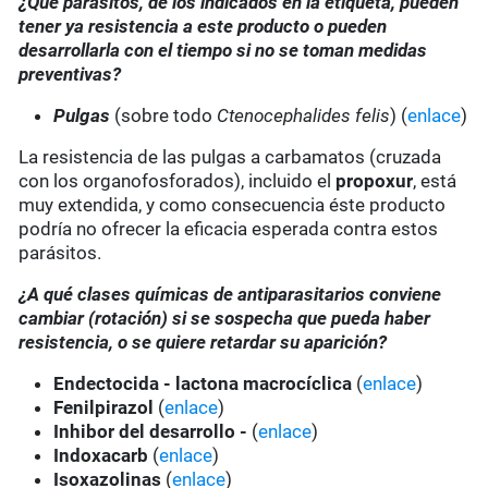
¿Qué parásitos, de los indicados en la etiqueta, pueden
tener ya resistencia a este producto o pueden
desarrollarla con el tiempo si no se toman medidas
preventivas?
Pulgas
(sobre todo
Ctenocephalides felis
) (
enlace
)
La resistencia de las pulgas a carbamatos (cruzada
con los organofosforados), incluido el
propoxur
, está
muy extendida, y como consecuencia éste producto
podría no ofrecer la eficacia esperada contra estos
parásitos.
¿A qué clases químicas de antiparasitarios conviene
cambiar (rotación) si se sospecha que pueda haber
resistencia, o se quiere retardar su aparición?
Endectocida - lactona macrocíclica
(
enlace
)
Fenilpirazol
(
enlace
)
Inhibor del desarrollo -
(
enlace
)
Indoxacarb
(
enlace
)
Isoxazolinas
(
enlace
)