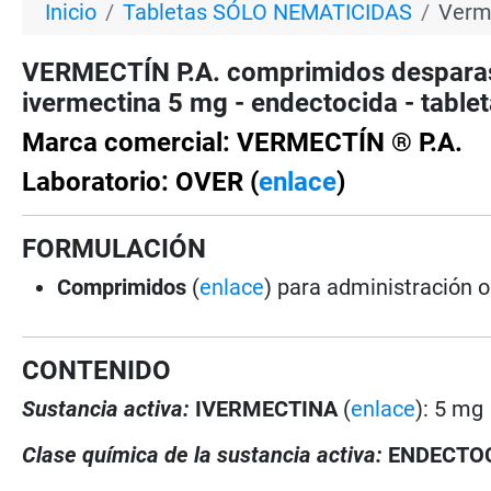
Inicio
Tabletas SÓLO NEMATICIDAS
Verme
VERMECTÍN P.A. comprimidos desparas
ivermectina 5 mg - endectocida - tabl
Marca comercial: VERMECTÍN ® P.A.
Laboratorio: OVER (
enlace
)
FORMULACIÓN
Comprimidos
(
enlace
) para administración o
CONTENIDO
Sustancia activa:
IVERMECTINA
(
enlace
): 5 mg
Clase química de la sustancia activa:
ENDECTO