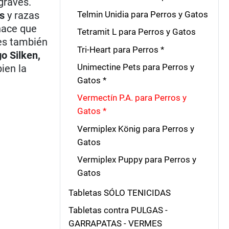
graves.
es
y razas
Telmin Unidia para Perros y Gatos
hace que
Tetramit L para Perros y Gatos
ies también
Tri-Heart para Perros *
o Silken,
Unimectine Pets para Perros y
bien la
Gatos *
Vermectín P.A. para Perros y
Gatos *
Vermiplex König para Perros y
Gatos
Vermiplex Puppy para Perros y
Gatos
Tabletas SÓLO TENICIDAS
Tabletas contra PULGAS -
GARRAPATAS - VERMES