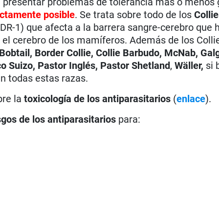
 presentar problemas de tolerancia más o menos 
actamente posible
. Se trata sobre todo de los
Colli
DR-1) que afecta a la barrera sangre-cerebro que 
 el cerebro de los mamíferos. Además de los Coll
Bobtail, Border Collie, Collie Barbudo, McNab, Galg
o Suizo, Pastor Inglés, Pastor Shetland
,
Wäller,
si 
n todas estas razas.
bre la
toxicología de los antiparasitarios
(
enlace
).
sgos de los antiparasitarios
para: