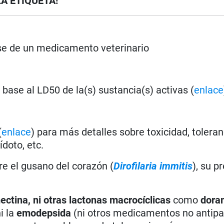
LA ETIQUETA!
rse de un medicamento veterinario
base al LD50 de la(s) sustancia(s) activas (
enlace
(
enlace
) para más detalles sobre toxicidad, toleran
doto, etc.
bre el gusano del corazón (
Dirofilaria immitis
), su p
ectina
, ni otras lactonas macrocíclicas
como
dora
i la
emodepsida
(ni otros medicamentos no antipar