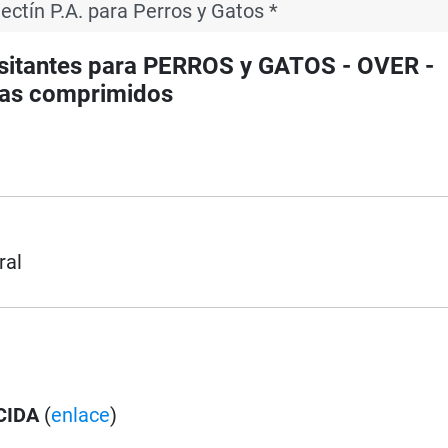
ctín P.A. para Perros y Gatos *
itantes para PERROS y GATOS - OVER -
etas comprimidos
ral
CIDA
(
enlace
)