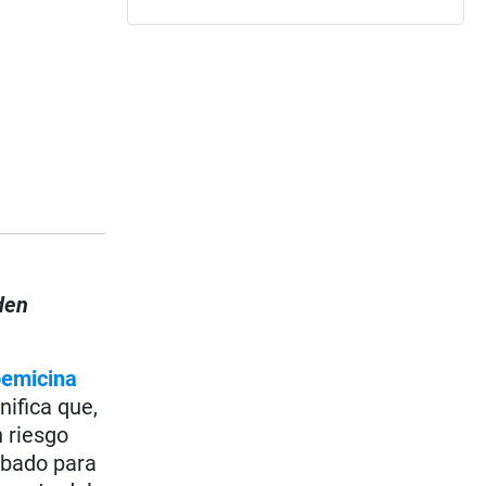
den
bemicina
nifica que,
n riesgo
obado para