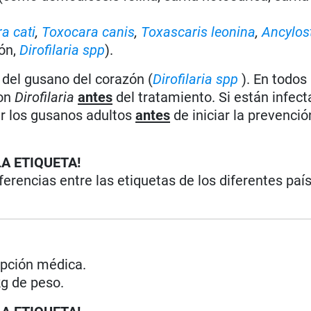
a cati
,
Toxocara canis
,
Toxascaris leonina
,
Ancylos
zón,
Dirofilaria spp
).
s del gusano del corazón (
Dirofilaria spp
). En todos 
con
Dirofilaria
antes
del tratamiento. Si están infec
ar los gusanos adultos
antes
de iniciar la prevenció
LA ETIQUETA!
iferencias entre las etiquetas de los diferentes paí
ipción médica.
g de peso.