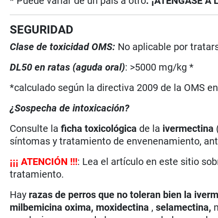
* Puede variar de un país a otro
. ¡ATÉNGASE A 
SEGURIDAD
Clase de toxicidad OMS:
No aplicable por trata
DL50 en ratas (aguda oral)
: >5000 mg/kg *
*calculado según la directiva 2009 de la OMS en 
¿Sospecha de intoxicación?
Consulte la
ficha toxicológica
de la
ivermectina
síntomas y tratamiento de envenenamiento, antí
¡
¡
¡
ATENCIÓN !!!
: Lea el artículo en este sitio so
tratamiento.
Hay
razas de perros que no toleran bien la
iverm
milbemicina oxima,
moxidectina
,
selamectina,
n