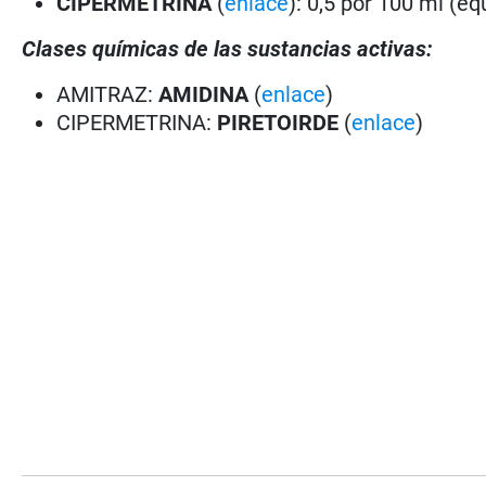
CIPERMETRINA
(
enlace
): 0,5 por 100 ml (eq
Clases químicas de las sustancias activas:
AMITRAZ:
AMIDINA
(
enlace
)
CIPERMETRINA:
PIRETOIRDE
(
enlace
)