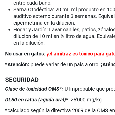
entre cada baño.
Sarna Otodéctica: 20 mL ml producto en 100
auditivo externo durante 3 semanas. Equiva
cipermetrina en la dilución.
Hogar y Jardín: Lavar caniles, patios, zócalo
dilución de 10 ml en ½ litro de agua. Equiv
en la dilución.
No usar en gatos:
¡el amitraz es tóxico para gat
*
Atención:
puede variar de un país a otro.
¡Aténg
SEGURIDAD
Clase de toxicidad OMS*:
U
Improbable que pres
DL50 en ratas (aguda oral)
*: >5'000 mg/kg
*calculado según la directiva 2009 de la OMS en 