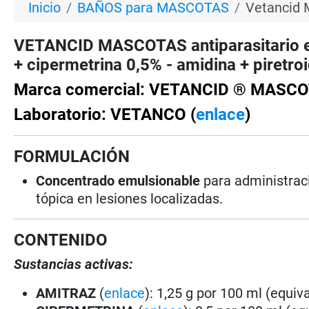
Inicio
BAÑOS para MASCOTAS
Vetancid 
VETANCID MASCOTAS antiparasitario e
+ cipermetrina 0,5% - amidina + piretr
Marca comercial: VETANCID ® MASC
Laboratorio: VETANCO (
enlace
)
FORMULACIÓN
Concentrado emulsionable
para administrac
tópica en lesiones localizadas.
CONTENIDO
Sustancias activas:
AMITRAZ
(
enlace
): 1,25 g por 100 ml (equiv