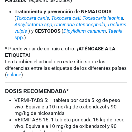
Parásitos
(espectro de acción)
Tratamiento y prevención
de
NEMATODOS
(
Toxocara canis
,
Toxocara cati
,
Toxascaris leonina
,
Ancylostoma spp
,
Uncinaria stenocephala
,
Trichuris
vulpis
) y
CESTODOS
(
Dipylidium caninum
,
Taenia
spp
.)
* Puede variar de un país a otro
. ¡ATÉNGASE A LA
ETIQUETA!
Lea también el artículo en este sitio sobre las
diferencias entre las etiquetas de los diferentes países
(
enlace
).
DOSIS RECOMENDADA*
VERMI-TABS 5: 1 tableta por cada 5 kg de peso
vivo. Equivale a 10 mg/kg de oxibendazol y 90
mg/kg de niclosamida
VERMITABS 15: 1 tableta por cada 15 kg de peso
vivo. Equivale a 10 mg/kg de oxibendazol y 90