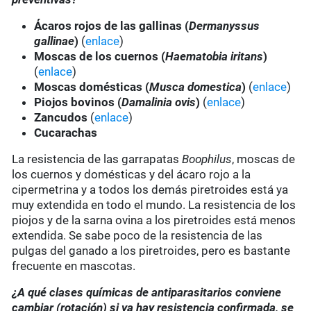
Ácaros rojos de las gallinas
(
Dermanyssus
gallinae
)
(
enlace
)
Moscas de los cuernos (
Haematobia iritans
)
(
enlace
)
Moscas domésticas (
Musca domestica
)
(
enlace
)
Piojos bovinos
(
Damalinia ovis
)
(
enlace
)
Zancudos
(
enlace
)
Cucarachas
La resistencia de las garrapatas
Boophilus
, moscas de
los cuernos y domésticas y del ácaro rojo a la
cipermetrina y a todos los demás piretroides está ya
muy extendida en todo el mundo. La resistencia de los
piojos y de la sarna ovina a los piretroides está menos
extendida. Se sabe poco de la resistencia de las
pulgas del ganado a los piretroides, pero es bastante
frecuente en mascotas.
¿A qué clases químicas de antiparasitarios conviene
cambiar (rotación) si ya hay resistencia confirmada, se