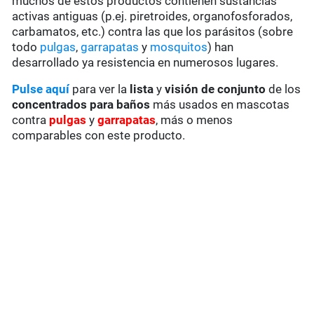
muchos de estos productos contienen sustancias
activas antiguas (p.ej. piretroides, organofosforados,
carbamatos, etc.) contra las que los parásitos (sobre
todo
pulgas
,
garrapatas
y
mosquitos
) han
desarrollado ya resistencia en numerosos lugares.
Pulse aquí
para ver la
lista
y
visión de conjunto
de los
concentrados para baños
más usados en mascotas
contra
pulgas
y
garrapatas
, más o menos
comparables con este producto.