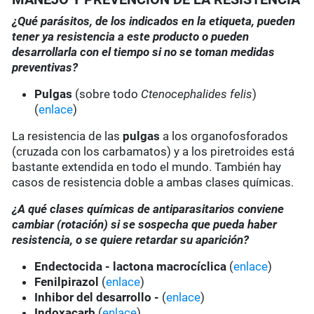
¿Qué parásitos, de los indicados en la etiqueta, pueden
tener ya resistencia a este producto o pueden
desarrollarla con el tiempo si no se toman medidas
preventivas?
Pulgas
(sobre todo
Ctenocephalides felis
)
(
enlace
)
La resistencia de las
pulgas
a los organofosforados
(cruzada con los carbamatos) y a los piretroides está
bastante extendida en todo el mundo. También hay
casos de resistencia doble a ambas clases químicas.
¿A qué clases químicas de antiparasitarios conviene
cambiar (rotación) si se sospecha que pueda haber
resistencia, o se quiere retardar su aparición?
Endectocida - lactona macrocíclica
(
enlace
)
Fenilpirazol
(
enlace
)
Inhibor del desarrollo -
(
enlace
)
Indoxacarb
(
enlace
)