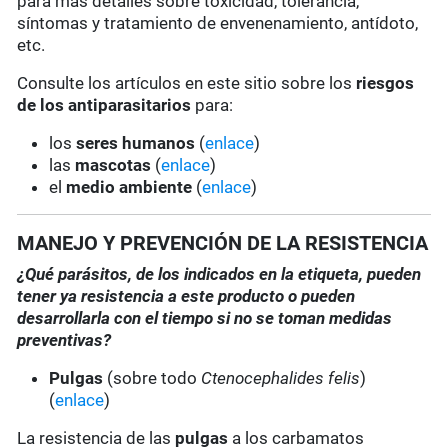
para más detalles sobre toxicidad, tolerancia,
síntomas y tratamiento de envenenamiento, antídoto,
etc.
Consulte los artículos en este sitio sobre los
riesgos
de los antiparasitarios
para:
los
seres humanos
(
enlace
)
las
mascotas
(
enlace
)
el
medio ambiente
(
enlace
)
MANEJO Y PREVENCIÓN DE LA RESISTENCIA
¿Qué parásitos, de los indicados en la etiqueta, pueden
tener ya resistencia a este producto o pueden
desarrollarla con el tiempo si no se toman medidas
preventivas?
Pulgas
(sobre todo
Ctenocephalides felis
)
(
enlace
)
La resistencia de las
pulgas
a los carbamatos