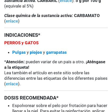
Sustancia activa:
CARBARIL
(
enlace
):
5 g por 100 g
(equivale al 5%)
Clase química de la sustancia activa:
CARBAMATO
(
enlace
)
INDICACIONES*
PERROS y GATOS
Pulgas
y
piojos
y
garrapatas
*
Atención:
pueden variar de un país a otro.
¡Aténgase
a la etiqueta!
Lea también el artículo en este sitio sobre las
diferencias entre las etiquetas de los diferentes países
(
enlace
).
DOSIS RECOMENDADA*
Espolvorear sobre el pelo por frotación para hacer
llegar a la piel. Para evitar la reinfectación, aplicar