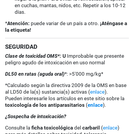
en cuchas, mantas, nidos, etc. Repetir a los 10-12
días.
*
Atención:
puede variar de un país a otro.
¡Aténgase a
la etiqueta!
SEGURIDAD
Clase de toxicidad OMS*:
U
Improbable que presente
peligro agudo de intoxicación en uso normal
DL50 en ratas (aguda oral)
*: >5'000 mg/kg*
*Calculado según la directiva 2009 de la OMS en base
al LD50 de la(s) sustancia(s) activas (
enlace
).
Pueden interesarle los artículos en este sitio sobre la
toxicología de los antiparasitarios
(
enlace
).
¿Sospecha de intoxicación?
Consulte la
ficha toxicológica
del
carbaril
(
enlace
)