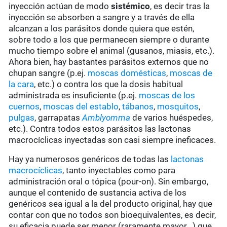
inyección actúan de modo
sistémico
, es decir tras la
inyección se absorben a sangre y a través de ella
alcanzan a los parásitos donde quiera que estén,
sobre todo a los que permanecen siempre o durante
mucho tiempo sobre el animal (gusanos, miasis, etc.).
Ahora bien, hay bastantes parásitos externos que no
chupan sangre (p.ej.
moscas domésticas
,
moscas de
la cara
, etc.) o contra los que la dosis habitual
administrada es insuficiente (p.ej.
moscas de los
cuernos
,
moscas del establo
,
tábanos
,
mosquitos
,
pulgas
, garrapatas
Amblyomma
de varios huéspedes,
etc.). Contra todos estos parásitos las lactonas
macrocíclicas inyectadas son casi siempre ineficaces.
Hay ya numerosos genéricos de todas las
lactonas
macrocíclicas
, tanto inyectables como para
administración oral o tópica (pour-on). Sin embargo,
aunque el contenido de sustancia activa de los
genéricos sea igual a la del producto original, hay que
contar con que no todos son bioequivalentes, es decir,
su eficacia puede ser menor (raramente mayor...) que