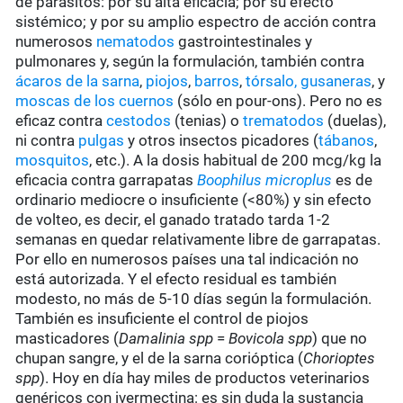
de parásitos: por su alta eficacia; por su efecto
sistémico; y por su amplio espectro de acción contra
numerosos
nematodos
gastrointestinales y
pulmonares y, según la formulación, también contra
ácaros de la sarna
,
piojos
,
barros
,
tórsalo,
gusaneras
, y
moscas de los cuernos
(sólo en pour-ons). Pero no es
eficaz contra
cestodos
(tenias) o
trematodos
(duelas),
ni contra
pulgas
y otros insectos picadores (
tábanos
,
mosquitos
, etc.). A la dosis habitual de 200 mcg/kg la
eficacia contra garrapatas
Boophilus microplus
es de
ordinario mediocre o insuficiente (<80%) y sin efecto
de volteo, es decir, el ganado tratado tarda 1-2
semanas en quedar relativamente libre de garrapatas.
Por ello en numerosos países una tal indicación no
está autorizada. Y el efecto residual es también
modesto, no más de 5-10 días según la formulación.
También es insuficiente el control de piojos
masticadores (
Damalinia spp
=
Bovicola spp
) que no
chupan sangre, y el de la sarna corióptica (
Chorioptes
spp
). Hoy en día hay miles de productos veterinarios
genéricos con ivermectina: es sin duda la sustancia