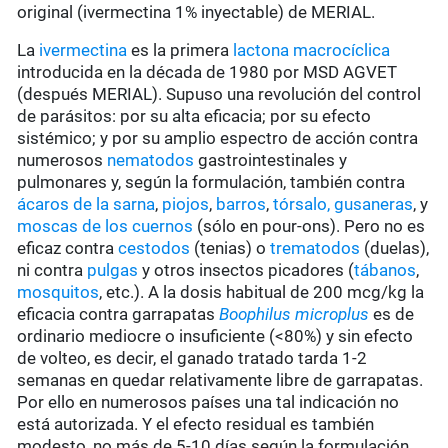
original (ivermectina 1% inyectable) de MERIAL.
La
ivermectina
es la primera
lactona macrocíclica
introducida en la década de 1980 por MSD AGVET
(después MERIAL). Supuso una revolución del control
de parásitos: por su alta eficacia; por su efecto
sistémico; y por su amplio espectro de acción contra
numerosos
nematodos
gastrointestinales y
pulmonares y, según la formulación, también contra
ácaros de la sarna
,
piojos
,
barros
,
tórsalo,
gusaneras
, y
moscas de los cuernos
(sólo en pour-ons). Pero no es
eficaz contra
cestodos
(tenias) o
trematodos
(duelas),
ni contra
pulgas
y otros insectos picadores (
tábanos
,
mosquitos
, etc.). A la dosis habitual de 200 mcg/kg la
eficacia contra garrapatas
Boophilus microplus
es de
ordinario mediocre o insuficiente (<80%) y sin efecto
de volteo, es decir, el ganado tratado tarda 1-2
semanas en quedar relativamente libre de garrapatas.
Por ello en numerosos países una tal indicación no
está autorizada. Y el efecto residual es también
modesto, no más de 5-10 días según la formulación.