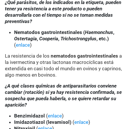
¿Qué parásitos, de los indicados en la etiqueta, pueden
tener ya resistencia a este producto o pueden
desarrollarla con el tiempo si no se toman medidas
preventivas?
Nematodos gastrointestinales (
Haemonchus
,
Ostertagia
,
Cooperia
,
Trichostrongylus
, etc.)
(
enlace
)
La resistencia de los
nematodos gastrointestinales
a
la ivermectina y otras lactonas macrocíclicas está
extendida en casi todo el mundo en ovinos y caprinos,
algo menos en bovinos.
¿A qué clases químicas de antiparasitarios conviene
cambiar (rotación) si ya hay resistencia confirmada, se
sospecha que pueda haberla, o se quiere retardar su
aparición?
Benzimidazol
(
enlace
)
Imidazotiazol (levamisol)
(
enlace
)
Nitroxinil
(
enlace
)