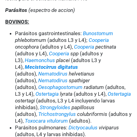
Parásitos
(espectro de accion)
BOVINOS:
Parásitos gastrointestinales:
Bunostomum
phlebotomum
(adultos L3 y L4);
Cooperia
oncophora
(adultos y L4),
Cooperia
pectinata
(adultos y L4),
Cooperia
spp
(adultos y
L3),
Haemonchus
placei
(adultos L3 y
L4),
Mecistocirrus digitatus
(adultos),
Nematodirus
helvetianus
(adultos),
Nematodirus
spathiger
(adultos),
Oesophagostomum
radiatum
(adultos,
L3 y L4),
Ostertagia
lyrata
(adultos y L4),
Ostertagia
ostertagi
(adultos, L3 y L4 incluyendo larvas
inhibidas),
Strongyloides
papillosus
(adultos),
Trichostrongylus
colubriformis
(adultos y
L4),
Toxocara vitulorum
(adultos).
Parásitos pulmonares:
Dictyocaulus
viviparus
(adultos, L4 y larvas inhibidas).