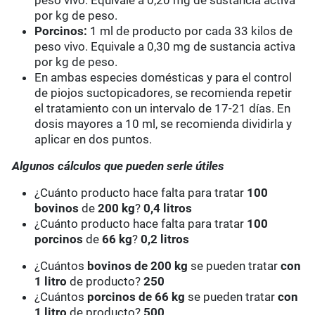
peso vivo. Equivale a 0,20 mg de sustancia activa
por kg de peso.
Porcinos:
1 ml de producto por cada 33 kilos de
peso vivo. Equivale a 0,30 mg de sustancia activa
por kg de peso.
En ambas especies domésticas y para el control
de piojos suctopicadores, se recomienda repetir
el tratamiento con un intervalo de 17-21 días. En
dosis mayores a 10 ml, se recomienda dividirla y
aplicar en dos puntos.
Algunos cálculos que pueden serle útiles
¿Cuánto producto hace falta para tratar
100
bovinos
de
200 kg
?
0,4 litros
¿Cuánto producto hace falta para tratar
100
porcinos
de
66 kg
?
0,2 litros
¿Cuántos
bovinos de 200 kg
se pueden tratar
con
1 litro
de producto?
250
¿Cuántos
porcinos de 66 kg
se pueden tratar
con
1 litro
de producto?
500