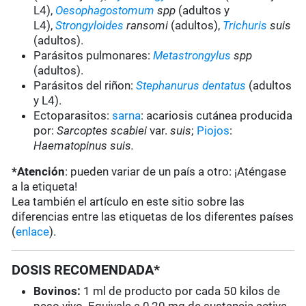
L4),
Oesophagostomum
spp
(adultos y
L4),
Strongyloides
ransomi
(adultos),
Trichuris
suis
(adultos).
Parásitos pulmonares:
Metastrongylus
spp
(adultos).
Parásitos del riñon:
Stephanurus dentatus
(adultos
y L4).
Ectoparasitos:
sarna
: acariosis cutánea producida
por:
Sarcoptes scabiei
var.
suis
;
Piojos
:
Haematopinus suis.
*Atención
: pueden variar de un país a otro: ¡Aténgase
a la etiqueta!
Lea también el artículo en este sitio sobre las
diferencias entre las etiquetas de los diferentes países
(
enlace
).
DOSIS RECOMENDADA*
Bovinos:
1 ml de producto por cada 50 kilos de