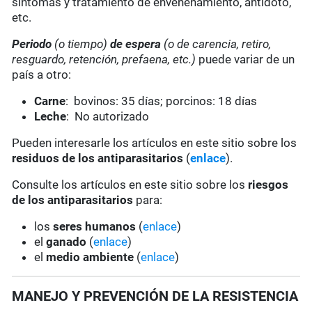
síntomas y tratamiento de envenenamiento, antídoto,
etc.
Periodo
(o tiempo)
de espera
(o de carencia, retiro,
resguardo, retención, prefaena, etc.)
puede variar de un
país a otro:
Carne
: bovinos: 35 días; porcinos: 18 días
Leche
: No autorizado
Pueden interesarle los artículos en este sitio sobre los
residuos de los antiparasitarios
(
enlace
).
Consulte los artículos en este sitio sobre los
riesgos
de los antiparasitarios
para:
los
seres humanos
(
enlace
)
el
ganado
(
enlace
)
el
medio ambiente
(
enlace
)
MANEJO Y PREVENCIÓN DE LA RESISTENCIA