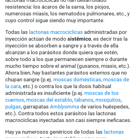
lactonas macrocíclicas no han desarrollado
resistencia: los ácaros de la sarna, los piojos,
numerosas miasis, los nematodos pulmonares, etc., y
cuyo control sigue siendo muy importante.
Todas las
lactonas macrocíclicas
administradas por
inyección actúan de modo
sistémico
, es decir tras la
inyección se absorben a sangre y a través de ella
alcanzan a los parásitos donde quiera que estén,
sobre todo a los que permanecen siempre o durante
mucho tiempo sobre el animal (gusanos, miasis, etc.).
Ahora bien, hay bastantes parásitos externos que no
chupan sangre (p.ej.
moscas domésticas
,
moscas de
la cara
, etc.) o contra los que la dosis habitual
administrada es insuficiente (p.ej.
moscas de los
cuernos
,
moscas del establo
,
tábanos
,
mosquitos
,
pulgas
, garrapatas
Amblyomma
de varios huéspedes,
etc.). Contra todos estos parásitos las lactonas
macrocíclicas inyectadas son casi siempre ineficaces.
Hay ya numerosos genéricos de todas las
lactonas