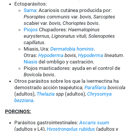
Ectoparásitos:
Sarna
: Acariosis cutánea producida por:
Psoroptes communis
var.
bovis, Sarcoptes
scabiei
var.
bovis, Chorioptes bovis
.
Piojos
Chupadores:
Haematopinus
eurysternus, Lignonatus vituli, Solenopotes
capillatus
.
Miasis, Ura:
Dermatobia hominis
.
Otras:
Hypoderma
bovis,
Hypoderma
lineatum
.
Niasis
del ombligo y castración.
Piojos masticadores: ayuda en el control de
Bovícola bovis
.
Otros parásitos sobre los que la ivermectina ha
demostrado acción teapéutica;
Parafilaria
bovicola
(adultos),
Thelazia
spp
(adultos),
Chrysomya
bezziana
.
PORCINOS:
Parásitos gastrointestinales:
Ascaris suum
(adultos y L4),
Hyostrongylus rubidus
(adultos y