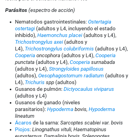
Parásitos
(espectro de acción)
Nematodos gastrointestinales:
Ostertagia
ostertagi
(adultos y L4, incluyendo el estado
inhibido),
Haemonchus placei
(adultos y L4),
Trichostrongylus axei
(adultos y
L4),
Trichostrongylus colubriformis
(adultos y L4),
Cooperia
oncophora
(adultos y L4),
Cooperia
punctata
(adultos y L4),
Cooperia
surnabada
(adultos y L4),
Strongyloides papillosus
(adultos),
Oesophagostomum radiatum
(adultos y
L4),
Trichuris
spp
(adultos)
Gusanos de pulmón:
Dictyocaulus viviparus
(adultos y L4)
Gusanos de ganado (niveles
parasitarios):
Hypoderma
bovis,
Hypoderma
lineatum
Ácaros
de la sarna:
Sarcoptes scabiei var. bovis
Piojos
:
Linognathus vituli, Haematopinus
eurysternus, Damalinia bovis, Solenopotes