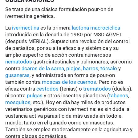
Se trata de una clásica formulación pour-on de
ivermectina genérica.
La
ivermectina
es la primera
lactona macrocíclica
introducida en la década de 1980 por MSD AGVET
(después MERIAL). Supuso una revolución del control
de parásitos, por su alta eficacia y sistémica y su
amplio espectro de acción contra numerosos
nematodos
gastrointestinales y pulmonares, así como
contra
ácaros de la sarna
,
piojos
,
barros
,
tórsalo
y
gusaneras
, y administrada en forma de pour-on
también contra
moscas de los cuernos
. Pero no es
eficaz contra
cestodos
(tenias) o
trematodos
(duelas),
ni contra
pulgas
y otros insectos picadores (
tábanos
,
mosquitos
, etc.). Hoy en día hay miles de productos
veterinarios genéricos con ivermectina: es sin duda la
sustancia activa parasiticida más usada en todo el
mundo, tanto en el ganado como en mascotas.
También se emplea moderadamente en la agricultura y
contra plagas domésticas.