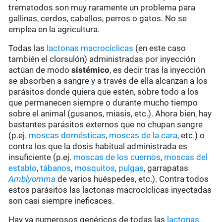
trematodos son muy raramente un problema para
gallinas, cerdos, caballos, perros o gatos. No se
emplea en la agricultura.
Todas las
lactonas macrocíclicas
(en este caso
también el clorsulón) administradas por inyección
actúan de modo
sistémico
, es decir tras la inyección
se absorben a sangre y a través de ella alcanzan a los
parásitos donde quiera que estén, sobre todo a los
que permanecen siempre o durante mucho tiempo
sobre el animal (gusanos, miasis, etc.). Ahora bien, hay
bastantes parásitos externos que no chupan sangre
(p.ej.
moscas domésticas
,
moscas de la cara
, etc.) o
contra los que la dosis habitual administrada es
insuficiente (p.ej.
moscas de los cuernos
,
moscas del
establo
,
tábanos
,
mosquitos
,
pulgas
, garrapatas
Amblyomma
de varios huéspedes, etc.). Contra todos
estos parásitos las lactonas macrocíclicas inyectadas
son casi siempre ineficaces.
Hay ya numerosos genéricos de todas las
lactonas