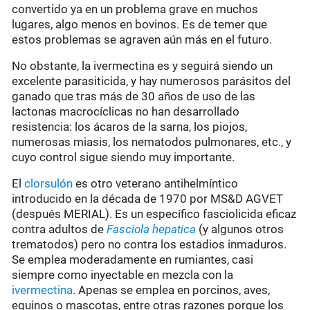
convertido ya en un problema grave en muchos
lugares, algo menos en bovinos. Es de temer que
estos problemas se agraven aún más en el futuro.
No obstante, la ivermectina es y seguirá siendo un
excelente parasiticida, y hay numerosos parásitos del
ganado que tras más de 30 años de uso de las
lactonas macrocíclicas no han desarrollado
resistencia: los ácaros de la sarna, los piojos,
numerosas miasis, los nematodos pulmonares, etc., y
cuyo control sigue siendo muy importante.
El
clorsulón
es otro veterano antihelmíntico
introducido en la década de 1970 por MS&D AGVET
(después MERIAL). Es un específico fasciolicida eficaz
contra adultos de
Fasciola hepatica
(y algunos otros
trematodos) pero no contra los estadios inmaduros.
Se emplea moderadamente en rumiantes, casi
siempre como inyectable en mezcla con la
ivermectina
. Apenas se emplea en porcinos, aves,
equinos o mascotas, entre otras razones porque los