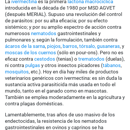
La
ivermectina
es la primera
lactona macrocíclica
introducida en la década de 1980 por MSD AGVET
(después MERIAL). Supuso una revolución del control
de parásitos: por su alta eficacia; por su efecto
sistémico; y por su amplio espectro de acción contra
numerosos
nematodos
gastrointestinales y
pulmonares y, según la formulación, también contra
ácaros de la sarna
,
piojos
,
barros
,
tórsalo,
gusaneras
, y
moscas de los cuernos
(sólo en pour-ons). Pero no es
eficaz contra
cestodos
(tenias) o
trematodos
(duelas),
ni contra
pulgas
y otros insectos picadores (
tábanos
,
mosquitos
, etc.). Hoy en día hay miles de productos
veterinarios genéricos con ivermectina: es sin duda la
sustancia activa parasiticida más usada en todo el
mundo, tanto en el ganado como en mascotas.
También se emplea moderadamente en la agricultura y
contra plagas domésticas.
Lamentablemente, tras años de uso masivo de los
endectocidas, la resistencia de los nematodos
gastrointestinales en ovinos y caprinos se ha