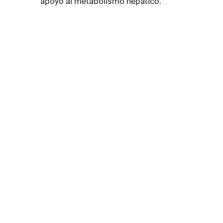
apoyo al metabolismo hepático.