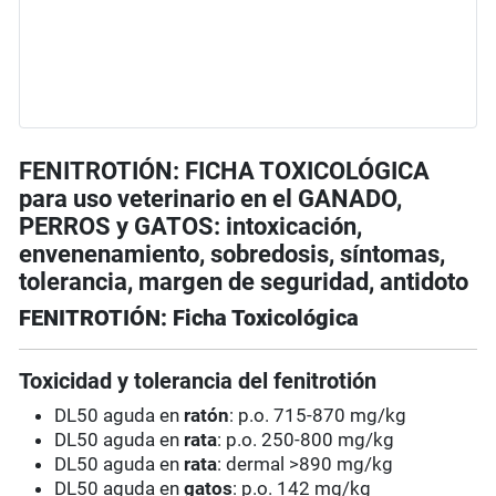
FENITROTIÓN: FICHA TOXICOLÓGICA
para uso veterinario en el GANADO,
PERROS y GATOS: intoxicación,
envenenamiento, sobredosis, síntomas,
tolerancia, margen de seguridad, antidoto
FENITROTIÓN: Ficha Toxicológica
Toxicidad y tolerancia del fenitrotión
DL50 aguda en
ratón
: p.o. 715-870 mg/kg
DL50 aguda en
rata
: p.o. 250-800 mg/kg
DL50 aguda en
rata
: dermal >890 mg/kg
DL50 aguda en
gatos
: p.o. 142 mg/kg