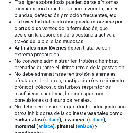
Tras ligera sobredosis pueden darse síntomas
muscarínicos transitorios como vómito, heces
blandas, defecación y micción frecuentes, etc.
La toxicidad del fenitrotión puede reforzarse por
ciertos disolventes de la formulación, que
aceleran la absorción de la sustancia activa a
través de la piel o las mucosas.
Animales muy jóvenes
deben tratarse con
extrema precaución.
No conviene administrar fenitrotión a hembras
preñadas durante el último tercio de la gestación.
No debe administrarse fenitrotión a animales
afectados de diarrea, obstipación (estreñimiento
crónico), cólicos, o disturbios respiratorios
insuficiencia cardíaca, broncoespasmos,
convulsiones o disturbios renales.
No deben emplearse organofosforados junto con
otros inhibidores de la colinesterasa tales como
carbamatos
(
enlace
),
levamisol
(
enlace
),
morantel
(
enlace
),
pirantel
(
enlace
) y
neostigmina
.