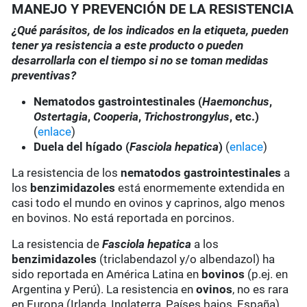
MANEJO Y PREVENCIÓN DE LA RESISTENCIA
¿Qué parásitos, de los indicados en la etiqueta, pueden
tener ya resistencia a este producto o pueden
desarrollarla con el tiempo si no se toman medidas
preventivas?
Nematodos gastrointestinales (
Haemonchus
,
Ostertagia
,
Cooperia
,
Trichostrongylus
, etc.)
(
enlace
)
Duela del hígado (
Fasciola hepatica
)
(
enlace
)
La resistencia de los
nematodos gastrointestinales
a
los
benzimidazoles
está enormemente extendida en
casi todo el mundo en ovinos y caprinos, algo menos
en bovinos. No está reportada en porcinos.
La resistencia de
Fasciola hepatica
a los
benzimidazoles
(triclabendazol y/o albendazol) ha
sido reportada en América Latina en
bovinos
(p.ej. en
Argentina y Perú). La resistencia en
ovinos
, no es rara
en Europa (Irlanda, Inglaterra, Países bajos, España),