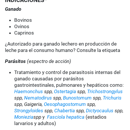
INDICACIONES*
Ganado
Bovinos
Ovinos
Caprinos
¿Autorizado para ganado lechero en producción de
leche para el consumo humano? Consulte la etiqueta
Parásitos
(espectro de acción)
Tratamiento y control de parasitosis internas del
ganado causadas por parásitos
gastrointestinales, pulmonares y hepáticos como:
Haemonchus
spp,
Ostertagia
spp,
Trichostrongylus
spp,
Nematodirus
spp,
Bunostomum
spp,
Trichuris
spp, Gaigeria,
Oesophagostomum
spp,
Strongyloides
spp,
Chabertia
spp,
Dictyocaulus
spp,
Moniezia
spp
y
Fasciola hepatica
(estadios
larvarios y adultos)