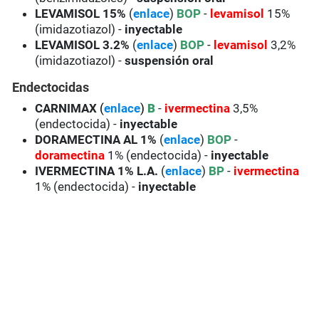
LEVAMISOL 15%
(
enlace
)
BOP
-
levamisol
15%
(imidazotiazol) -
inyectable
LEVAMISOL 3.2%
(
enlace
)
BOP
-
levamisol
3,2%
(imidazotiazol) -
suspensión oral
Endectocidas
CARNIMAX
(
enlace
)
B
-
ivermectina
3,5%
(endectocida) -
inyectable
DORAMECTINA AL 1%
(
enlace
)
BOP
-
doramectina
1% (endectocida) -
inyectable
IVERMECTINA 1% L.A.
(
enlace
)
BP
-
ivermectina
1% (endectocida) -
inyectable