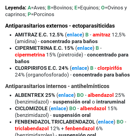
Leyenda:
A
=Aves;
B
=Bovinos;
E
=Equinos;
O
=Ovinos y
caprinos;
P
=Porcinos
Antiparasitarios externos - ectoparasiticidas
AMITRAZ E.C. 12.5%
(
enlace
)
B
-
amitraz
12,5%
(amidina) -
concentrado para baños
CIPERMETRINA E.C. 15%
(
enlace
)
B
-
cipermetrina
15% (piretroide) -
concentrado para
baños
CLORPIRIFOS E.C. 24%
(
enlace
)
B
-
clorpirifós
24% (organofosforado) -
concentrado para baños
Antiparasitarios internos - antihelmínticos
ALBENTREX 25%
(
enlace
)
BO
-
albendazol
25%
(benzimidazol) -
suspensión oral
o
intraruminal
CICLOMIZOLE
(
enlace
)
BO
-
albendazol
15%
(benzimidazol) -
suspensión oral
FENBENDAZOL TRICLABENDAZOL
(
enlace
)
BO
-
triclabendazol
12% +
fenbendazol
6%
(benzimidazoles) -
suspensión oral