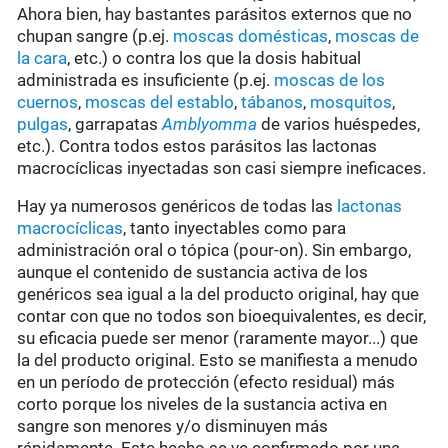
Ahora bien, hay bastantes parásitos externos que no
chupan sangre (p.ej.
moscas domésticas
,
moscas de
la cara
, etc.) o contra los que la dosis habitual
administrada es insuficiente (p.ej.
moscas de los
cuernos
,
moscas del establo
,
tábanos
,
mosquitos
,
pulgas
, garrapatas
Amblyomma
de varios huéspedes,
etc.). Contra todos estos parásitos las lactonas
macrocíclicas inyectadas son casi siempre ineficaces.
Hay ya numerosos genéricos de todas las
lactonas
macrocíclicas
, tanto inyectables como para
administración oral o tópica (pour-on). Sin embargo,
aunque el contenido de sustancia activa de los
genéricos sea igual a la del producto original, hay que
contar con que no todos son bioequivalentes, es decir,
su eficacia puede ser menor (raramente mayor...) que
la del producto original. Esto se manifiesta a menudo
en un período de protección (efecto residual) más
corto porque los niveles de la sustancia activa en
sangre son menores y/o disminuyen más