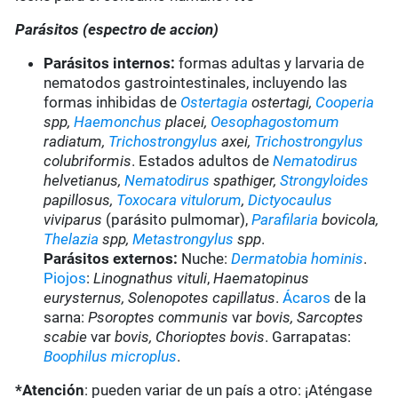
Parásitos (espectro de accion)
Parásitos internos:
formas adultas y larvaria de
nematodos gastrointestinales, incluyendo las
formas inhibidas de
Ostertagia
ostertagi,
Cooperia
spp,
Haemonchus
placei,
Oesophagostomum
radiatum,
Trichostrongylus
axei,
Trichostrongylus
colubriformis
. Estados adultos de
Nematodirus
helvetianus,
Nematodirus
spathiger,
Strongyloides
papillosus,
Toxocara vitulorum
,
Dictyocaulus
viviparus
(parásito pulmomar),
Parafilaria
bovicola,
Thelazia
spp,
Metastrongylus
spp
.
Parásitos externos:
Nuche:
Dermatobia hominis
.
Piojos
:
Linognathus vituli
,
Haematopinus
eurysternus, Solenopotes capillatus
.
Ácaros
de la
sarna:
Psoroptes communis
var
bovis, Sarcoptes
scabie
var
bovis, Chorioptes bovis
. Garrapatas:
Boophilus microplus
.
*Atención
: pueden variar de un país a otro: ¡Aténgase