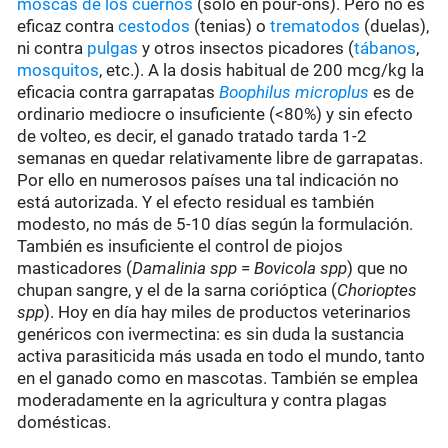
moscas de los cuernos
(sólo en pour-ons). Pero no es
eficaz contra
cestodos
(tenias) o
trematodos
(duelas),
ni contra
pulgas
y otros insectos picadores (
tábanos
,
mosquitos
, etc.). A la dosis habitual de 200 mcg/kg la
eficacia contra garrapatas
Boophilus microplus
es de
ordinario mediocre o insuficiente (<80%) y sin efecto
de volteo, es decir, el ganado tratado tarda 1-2
semanas en quedar relativamente libre de garrapatas.
Por ello en numerosos países una tal indicación no
está autorizada. Y el efecto residual es también
modesto, no más de 5-10 días según la formulación.
También es insuficiente el control de piojos
masticadores (
Damalinia spp
=
Bovicola spp
) que no
chupan sangre, y el de la sarna corióptica (
Chorioptes
spp
). Hoy en día hay miles de productos veterinarios
genéricos con ivermectina: es sin duda la sustancia
activa parasiticida más usada en todo el mundo, tanto
en el ganado como en mascotas. También se emplea
moderadamente en la agricultura y contra plagas
domésticas.