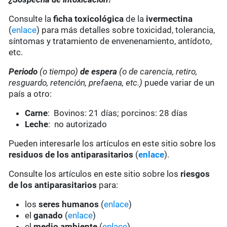
Consulte la
ficha toxicológica
de la
ivermectina
(
enlace
) para más detalles sobre toxicidad, tolerancia,
síntomas y tratamiento de envenenamiento, antídoto,
etc.
Periodo
(o tiempo)
de espera
(o de carencia, retiro,
resguardo, retención, prefaena, etc.)
puede variar de un
país a otro:
Carne
: Bovinos: 21 días; porcinos: 28 días
Leche
: no autorizado
Pueden interesarle los artículos en este sitio sobre los
residuos de los antiparasitarios
(
enlace
).
Consulte los artículos en este sitio sobre los
riesgos
de los antiparasitarios
para:
los
seres humanos
(
enlace
)
el
ganado
(
enlace
)
el
medio ambiente
(
enlace
)