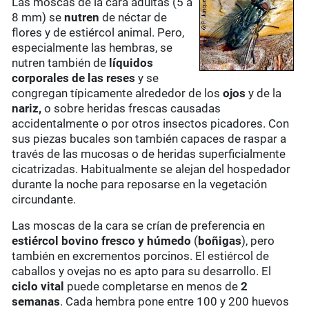
Las moscas de la cara adultas (5 a
8 mm) se
nutren
de néctar de
flores y de estiércol animal. Pero,
especialmente las hembras, se
nutren también de
líquidos
corporales de las reses
y se
congregan típicamente alrededor de los
ojos
y de la
nariz,
o sobre heridas frescas causadas
accidentalmente o por otros insectos picadores. Con
sus piezas bucales son también capaces de raspar a
través de las mucosas o de heridas superficialmente
cicatrizadas. Habitualmente se alejan del hospedador
durante la noche para reposarse en la vegetación
circundante.
Las moscas de la cara se crían de preferencia en
estiércol bovino fresco
y húmedo
(
boñigas
), pero
también en excrementos porcinos. El estiércol de
caballos y ovejas no es apto para su desarrollo. El
ciclo vital
puede completarse en menos de
2
semanas
. Cada hembra pone entre 100 y 200 huevos