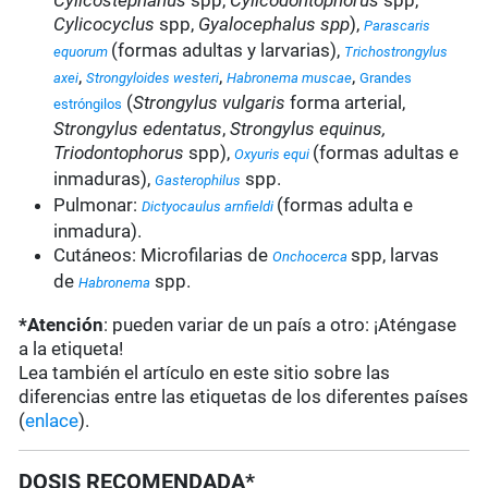
Cylicostephanus
spp,
Cylicodontophorus
spp,
Cylicocyclus
spp,
Gyalocephalus spp
),
Parascaris
(formas adultas y larvarias),
equorum
Trichostrongylus
,
,
,
axei
Strongyloides westeri
Habronema muscae
Grandes
(
Strongylus
vulgaris
forma arterial,
estróngilos
Strongylus edentatus
,
Strongylus equinus,
Triodontophorus
spp),
(formas adultas e
Oxyuris equi
inmaduras),
spp.
Gasterophilus
Pulmonar:
(formas adulta e
Dictyocaulus arnfieldi
inmadura).
Cutáneos: Microfilarias de
spp, larvas
Onchocerca
de
spp.
Habronema
*Atención
: pueden variar de un país a otro: ¡Aténgase
a la etiqueta!
Lea también el artículo en este sitio sobre las
diferencias entre las etiquetas de los diferentes países
(
enlace
).
DOSIS RECOMENDADA*