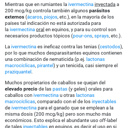
Mientras que en rumiantes la
ivermectina
inyectada
a
200 mcg/kg controla también algunos
parásitos
externos
(
ácaros
,
piojos
, etc.), en la mayoría de los
países tal indicación no está autorizada para
la
ivermectina
oral
en equinos, y para su control son
necesarios productos tópicos (
pour-ons
,
sprays
, etc.).
La
ivermectina
es ineficaz contra las tenias (
cestodos
),
por lo que muchos desparasitantes equinos contienen
una combinación de nematicida (p.ej.
lactonas
macrocíclicas
,
pirantel
) y un tenicida, casi siempre el
praziquantel
.
Muchos propietarios de caballos se quejan del
elevado precio
de las
pastas
(y geles) orales para
caballos con
ivermectina
u otras
lactonas
macrocíclicas
, comparado con el de los
inyectables
de
ivermectina
para el ganado que se emplean a la
misma dosis (200 mcg/kg) pero son mucho más
económicos. Esto explica el abundante uso
off-label
de tales
inyectables
en equinos, es decir el uso en si