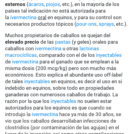
externos
(
ácaros
,
piojos
, etc.), en la mayoría de los
países tal indicación no está autorizada para
la
ivermectina
oral
en equinos, y para su control son
necesarios productos tópicos (
pour-ons
,
sprays
, etc.).
Muchos propietarios de caballos se quejan del
elevado precio
de las
pastas
(y geles) orales para
caballos con
ivermectina
u otras
lactonas
macrocíclicas
, comparado con el de los
inyectables
de
ivermectina
para el ganado que se emplean a la
misma dosis (200 mcg/kg) pero son mucho más
económicos. Esto explica el abundante uso
off-label
de tales
inyectables
en equinos, es decir el uso en si
indebido en equinos, sobre todo en propiedades
ganaderas con numerosos caballos de trabajo. La
razón por la que los
inyectables
no suelen estar
autorizados para los equinos es que
cuando se
introdujo la
ivermectina
hace ya más de 30 años, se
vio que los caballos desarrollaban infecciones de
clostridios (por contaminación de las agujas) en el