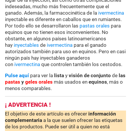
lugar de la inyección, así como otras complicaciones
indeseadas, mucho más frecuentemente que el
ganado. Además, la farmacocinética de la
ivermectina
inyectable es diferente en caballos que en rumiantes.
Por todo ello se desarrollaron las
pastas orales
para
equinos que no tienen esos inconvenientes. No
obstante, en algunos países latinoamericanos
hay
inyectables
de
ivermectina
para el ganado
autorizados también para uso en equinos. Pero en casi
ningún país hay inyectables ganaderos
con
ivermectina
que controlen también los cestodos.
Pulse aquí
para ver la
lista
y
visión de conjunto
de
las
pastas
y
geles orales
más usados en
equinos
, más o
menos comparables.
¡ ADVERTENCIA !
El objetivo de este artículo es ofrecer
información
complementaria
a la que suelen ofrecer las etiquetas
de los productos. Puede ser útil a quien no está