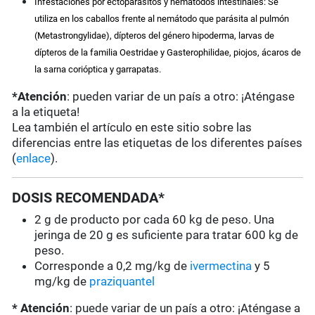
Infestaciones por ectoparásitos y nemátodos intestinales: Se
utiliza en los caballos frente al nemátodo que parásita al pulmón
(Metastrongylidae), dípteros del género hipoderma, larvas de
dípteros de la familia Oestridae y Gasterophilidae, piojos, ácaros de
la sarna corióptica y garrapatas.
*Atención
: pueden variar de un país a otro: ¡Aténgase
a la etiqueta!
Lea también el artículo en este sitio sobre las
diferencias entre las etiquetas de los diferentes países
(
enlace
).
DOSIS RECOMENDADA*
2 g de producto por cada 60 kg de peso. Una
jeringa de 20 g es suficiente para tratar 600 kg de
peso.
Corresponde a 0,2 mg/kg de
ivermectina
y 5
mg/kg de
praziquantel
* Atención
: puede variar de un país a otro: ¡Aténgase a