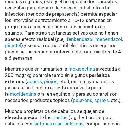
muchas regiones, esto y el tiempo que los parásitos
necesitan para desarrollarse en el caballo tras la
infección (periodo de prepatencia) permite espaciar
los intervalos de tratamiento a 10-12 semanas en
programas anuales de control de helmintos en
equinos. Para otras sustancias activas que no tienen
apenas efecto residual (p.ej.
fenbendazol
,
mebendazol
,
pirantel
) y se usan como antihelmínticos en equinos
puede ser necesario un intervalo de tratamientos de 4
a 6 semanas.
Mientras que en rumiantes la
moxidectina
inyectada
a
200 mcg/kg controla también algunos
parásitos
externos
(
ácaros
,
piojos
, etc.), en la mayoría de los
países tal indicación no está autorizada para
la
moxidectina
oral
en equinos, y para su control son
necesarios productos tópicos (
pour-ons
,
sprays
, etc.).
Muchos propietarios de caballos se quejan del
elevado precio
de las
pastas
(y geles) orales para
caballos con
lactonas macrocíclicas
, comparado con