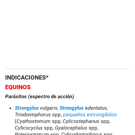
INDICACIONES*
EQUINOS
Parásitos (espectro de acción)
Strongylus
vulgaris,
Strongylus
edentatus,
Triodontophorus
spp,
pequeños estrongílidos
(
Cyathostomum
spp
, Cylicostephanus
spp
,
Cylicocyclus
spp
,
Gyalocephalus
spp
,
Poteriostomum
spp
, Cylicodontophorus
spp
,