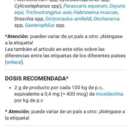
Cylicostephanus
spp),
Parascaris equorum
,
Oxyuris
equi
,
Trichostrongylus axei
,
Habronema muscae
,
Draschia
spp,
Dictyocaulus arnfieldi
,
Onchocerca
spp,
Gasterophilus
spp.
*Atención
: pueden variar de un país a otro: ¡Aténgase
a la etiqueta!
Lea también el artículo en este sitio sobre las
diferencias entre las etiquetas de los diferentes países
(
enlace
).
DOSIS RECOMENDADA*
2 g de producto por cada 100 kg de p.v.,
equivalente a 0,4 mg (= 400 mcg) de
moxidectina
por kg de p.v
* Atención
: puede variar de un país a otro: ¡Aténgase a
la etiqueta!