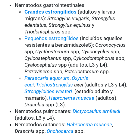
Nematodos gastrointestinales
Grandes estrongílidos
(adultos y larvas
migrans):
Strongylus vulgaris, Strongylus
edentatus, Strongylus equinus
y
Triodontophurus
spp.
Pequeños estrongílidos
(incluídos aquellos
resistentes a benzimidazoleS):
Coronocyclus
spp,
Cyathostomum
spp,
Cylicocyclus
spp,
Cylicostephanus
spp,
Cylicodontophorus
spp,
Gyalocephalus
spp (adultos, L3 y L4),
Petrovinema
spp,
Poteriostomum
spp.
Parascaris equorum
,
Oxyuris
equi
,
Trichostrongylus
axei
(adultos y L3 y L4),
Strongyloides westeri
(estadío adulto y
mamario),
Habronema muscae
(adultos),
Draschia
spp (L3).
Nematodos pulmonares:
Dictyocaulus arnfieldi
(adultos, L3 y L4).
Nematodos cutáneos:
Habronema muscae
,
Draschia
spp,
Onchocerca
spp.