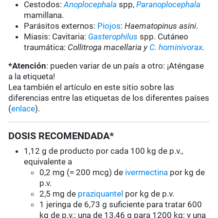
Cestodos:
Anoplocephala
spp,
Paranoplocephala
mamillana.
Parásitos externos:
Piojos
:
Haematopinus asini
.
Miasis: Cavitaria:
Gasterophilus
spp. Cutáneo
traumática:
Collitroga macellaria y
C. hominivorax
.
*Atención
: pueden variar de un país a otro: ¡Aténgase
a la etiqueta!
Lea también el artículo en este sitio sobre las
diferencias entre las etiquetas de los diferentes países
(
enlace
).
DOSIS RECOMENDADA*
1,12 g de producto por cada 100 kg de p.v.,
equivalente a
0,2 mg (= 200 mcg) de
ivermectina
por kg de
p.v.
2,5 mg de
praziquantel
por kg de p.v.
1 jeringa de 6,73 g suficiente para tratar 600
kg de p.v.; una de 13,46 g para 1200 kg; y una