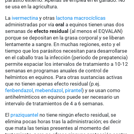
parásito externo. Apenas se emplea en el ganado. No
se usa en la agricultura.
La
ivermectina
y otras
lactona macrocíclicas
administradas por vía
oral
a equinos tienen unas dos
semanas de
efecto residual
(al menos el EQVALAN)
porque se depositan en la grasa corporal y se liberan
lentamente a sangre. En muchas regiones, esto y el
tiempo que los parásitos necesitan para desarrollarse
en el caballo tras la infección (periodo de prepatencia)
permite espaciar los intervalos de tratamiento a 10-12
semanas en programas anuales de control de
helmintos en equinos. Para otras sustancias activas
que no tienen apenas efecto residual (p.ej.
fenbendazol
,
mebendazol
,
pirantel
) y se usan como
antihelmínticos en equinos puede ser necesario un
intervalo de tratamientos de 4 a 6 semanas.
El
praziquantel
no tiene ningún efecto residual, se
elimina pocas horas tras la administración; es decir
que mata las tenias presentes al momento del