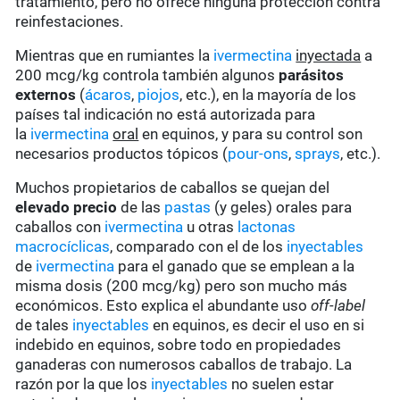
tratamiento, pero no ofrece ninguna protección contra
reinfestaciones.
Mientras que en rumiantes la
ivermectina
inyectada
a
200 mcg/kg controla también algunos
parásitos
externos
(
ácaros
,
piojos
, etc.), en la mayoría de los
países tal indicación no está autorizada para
la
ivermectina
oral
en equinos, y para su control son
necesarios productos tópicos (
pour-ons
,
sprays
, etc.).
Muchos propietarios de caballos se quejan del
elevado precio
de las
pastas
(y geles) orales para
caballos con
ivermectina
u otras
lactonas
macrocíclicas
, comparado con el de los
inyectables
de
ivermectina
para el ganado que se emplean a la
misma dosis (200 mcg/kg) pero son mucho más
económicos. Esto explica el abundante uso
off-label
de tales
inyectables
en equinos, es decir el uso en si
indebido en equinos, sobre todo en propiedades
ganaderas con numerosos caballos de trabajo. La
razón por la que los
inyectables
no suelen estar