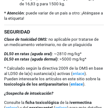
de 16,83 g para 1500 kg.
* Atención
: puede variar de un país a otro: ¡Aténgase a
la etiqueta!
SEGURIDAD
Clase de toxicidad OMS:
no aplicable por tratarse de
un medicamento veterinario, no de un plaguicida
DL50 en ratas (aguda oral)
: ~2810 mg/kg*
DL50 en ratas (aguda dermal)
: >5000 mg/kg*
* Calculado según la directiva 2009 de la OMS en base
al LD50 de la(s) sustancia(s) activas (
enlace
).
Pueden interesarle los artículos en este sitio sobre la
toxicología de los antiparasitarios
(
enlace
).
¿Sospecha de intoxicación?
Consulte la
ficha toxicológica
de la
ivermectina
(
enlace
) y del
praziquantel
(
enlace
) para más detalles