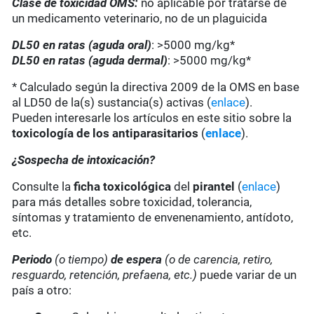
Clase de toxicidad OMS:
no aplicable por tratarse de
un medicamento veterinario, no de un plaguicida
DL50 en ratas (aguda oral)
: >5000 mg/kg*
DL50 en ratas (aguda dermal)
: >5000 mg/kg*
* Calculado según la directiva 2009 de la OMS en base
al LD50 de la(s) sustancia(s) activas (
enlace
).
Pueden interesarle los artículos en este sitio sobre la
toxicología de los antiparasitarios
(
enlace
).
¿Sospecha de intoxicación?
Consulte la
ficha toxicológica
del
pirantel
(
enlace
)
para más detalles sobre toxicidad, tolerancia,
síntomas y tratamiento de envenenamiento, antídoto,
etc.
Periodo
(o tiempo)
de espera
(o de carencia, retiro,
resguardo, retención, prefaena, etc.)
puede variar de un
país a otro: