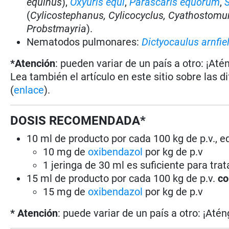
equinus
),
Oxyuris equi
,
Parascaris equorum
,
S
(
Cylicostephanus, Cylicocyclus, Cyathostomu
Probstmayria
).
Nematodos pulmonares:
Dictyocaulus arnfiel
*Atención
: pueden variar de un país a otro: ¡Até
Lea también el artículo en este sitio sobre las d
(
enlace
).
DOSIS RECOMENDADA*
10 ml de producto por cada 100 kg de p.v., e
10 mg de
oxibendazol
por kg de p.v
1 jeringa de 30 ml es suficiente para trat
15 ml de producto por cada 100 kg de p.v.
co
15 mg de
oxibendazol
por kg de p.v
* Atención
: puede variar de un país a otro: ¡Atén