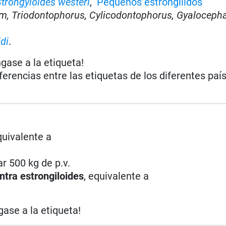
trongyloides westeri
,
Pequeños estrongílidos
m, Triodontophorus, Cylicodontophorus, Gyalocepha
di
.
ngase a la etiqueta!
iferencias entre las etiquetas de los diferentes paí
quivalente a
ar 500 kg de p.v.
ntra estrongiloides
, equivalente a
gase a la etiqueta!