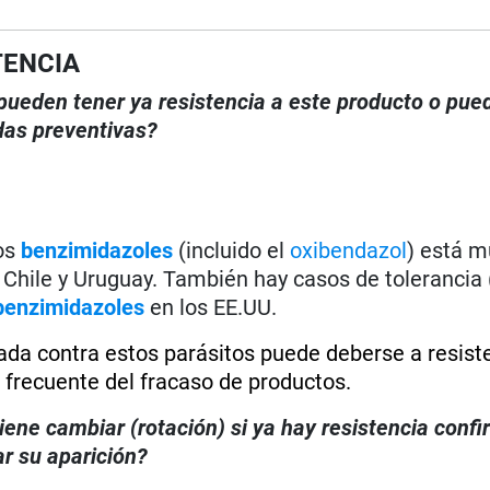
TENCIA
, pueden tener ya resistencia a este producto o pue
das preventivas?
os
benzimidazoles
(incluido el
oxibendazol
) está m
, Chile y Uruguay. También hay casos de tolerancia (
benzimidazoles
en los EE.UU.
erada contra estos parásitos puede deberse a resist
 frecuente del fracaso de productos.
iene cambiar (rotación) si ya hay resistencia conf
r su aparición?