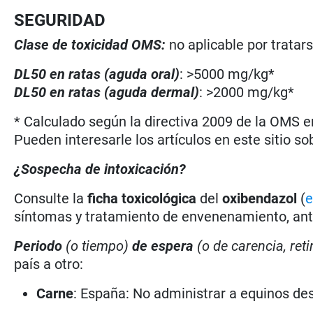
SEGURIDAD
Clase de toxicidad OMS:
no aplicable por tratar
DL50 en ratas (aguda oral)
: >5000 mg/kg*
DL50 en ratas (aguda dermal)
: >2000 mg/kg*
* Calculado según la directiva 2009 de la OMS en
Pueden interesarle los artículos en este sitio so
¿Sospecha de intoxicación?
Consulte la
ficha toxicológica
del
oxibendazol
(
e
síntomas y tratamiento de envenenamiento, antí
Periodo
(o tiempo)
de espera
(o de carencia, reti
país a otro:
Carne
: España: No administrar a equinos d