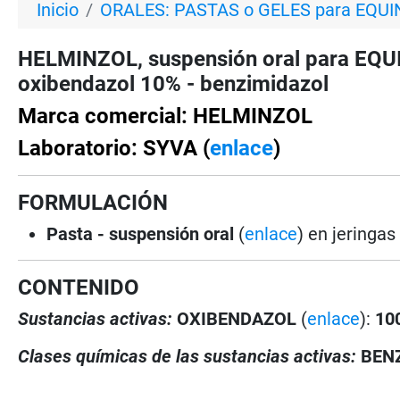
Inicio
ORALES: PASTAS o GELES para EQU
HELMINZOL, suspensión oral para EQUIN
oxibendazol 10% - benzimidazol
Marca comercial: HELMINZOL
Laboratorio: SYVA (
enlace
)
FORMULACIÓN
Pasta - suspensión oral
(
enlace
) en jeringa
CONTENIDO
Sustancias activas:
OXI
BENDAZOL
(
enlace
):
10
Clases químicas de las sustancias activas:
BEN