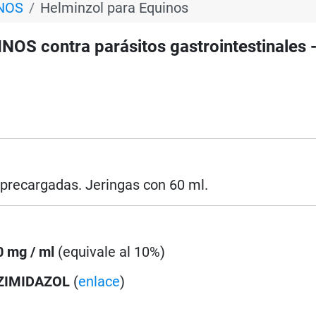
INOS
Helminzol para Equinos
OS contra parásitos gastrointestinales 
s precargadas. Jeringas con 60 ml.
0 mg / ml
(equivale al 10%)
ZIMIDAZOL
(
enlace
)