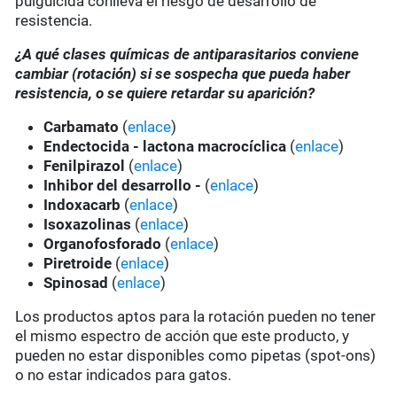
pulguicida conlleva el riesgo de desarrollo de
resistencia.
¿A qué clases químicas de antiparasitarios conviene
cambiar (rotación) si se sospecha que pueda haber
resistencia, o se quiere retardar su aparición?
Carbamato
(
enlace
)
Endectocida - lactona macrocíclica
(
enlace
)
Fenilpirazol
(
enlace
)
Inhibor del desarrollo -
(
enlace
)
Indoxacarb
(
enlace
)
Isoxazolinas
(
enlace
)
Organofosforado
(
enlace
)
Piretroide
(
enlace
)
Spinosad
(
enlace
)
Los productos aptos para la rotación pueden no tener
el mismo espectro de acción que este producto, y
pueden no estar disponibles como pipetas (spot-ons)
o no estar indicados para gatos.