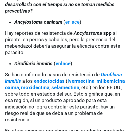
desarrollarla con el tiempo si no se toman medidas
preventivas?
Ancylostoma caninum
(
enlace
)
Hay reportes de resistencia de
Ancylostoma
spp
al
pirantel en perros y caballos, pero la presencia del
mebendazol debería asegurar la eficacia contra este
parásito.
Dirofilaria immitis
(
enlace
)
Se han confirmado casos de resistencia de
Dirofilaria
immitis
a los
endectocidas
(
ivermectina
,
milbemicina
oxima
,
moxidectina
,
selamectina
, etc.) en los EE.UU.,
sobre todo en estados del sur. Esto significa que, en
esa región, si un producto aprobado para esta
indicación no logra controlar este parásito, hay un
riesgo real de que se deba a un problema de
resistencia.
En otras regiones, por ahora, si un producto aprobado