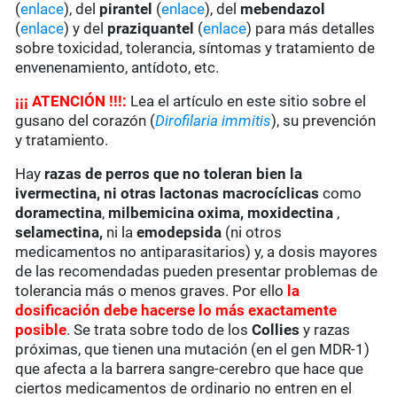
(
enlace
), del
pirantel
(
enlace
), del
mebendazol
(
enlace
) y del
praziquantel
(
enlace
) para más detalles
sobre toxicidad, tolerancia, síntomas y tratamiento de
envenenamiento, antídoto, etc.
¡¡¡ ATENCIÓN !!!:
Lea el artículo en este sitio sobre el
gusano del corazón (
Dirofilaria immitis
), su prevención
y tratamiento.
Hay
razas de perros que no toleran bien la
ivermectina
, ni otras lactonas macrocíclicas
como
doramectina
,
milbemicina oxima,
moxidectina
,
selamectina,
ni la
emodepsida
(ni otros
medicamentos no antiparasitarios) y, a dosis mayores
de las recomendadas pueden presentar problemas de
tolerancia más o menos graves. Por ello
la
dosificación debe hacerse lo más exactamente
posible
. Se trata sobre todo de los
Collies
y razas
próximas, que tienen una mutación (en el gen MDR-1)
que afecta a la barrera sangre-cerebro que hace que
ciertos medicamentos de ordinario no entren en el