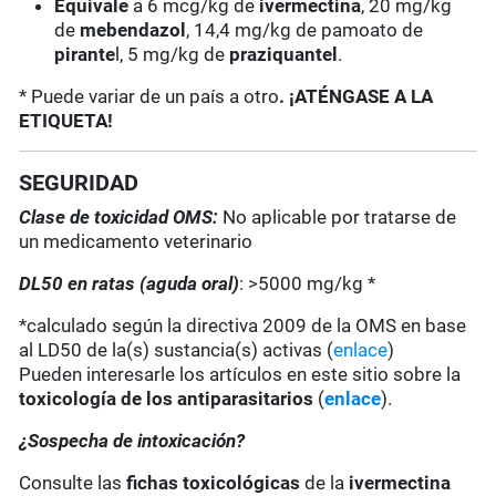
Equivale
a 6 mcg/kg de
ivermectina
, 20 mg/kg
de
mebendazol
, 14,4 mg/kg de pamoato de
pirante
l, 5 mg/kg de
praziquantel
.
* Puede variar de un país a otro
. ¡ATÉNGASE A LA
ETIQUETA!
SEGURIDAD
Clase de toxicidad OMS:
No aplicable por tratarse de
un medicamento veterinario
DL50 en ratas (aguda oral)
: >5000 mg/kg *
*calculado según la directiva 2009 de la OMS en base
al LD50 de la(s) sustancia(s) activas (
enlace
)
Pueden interesarle los artículos en este sitio sobre la
toxicología de los antiparasitarios
(
enlace
).
¿Sospecha de intoxicación?
Consulte las
fichas toxicológicas
de la
ivermectina