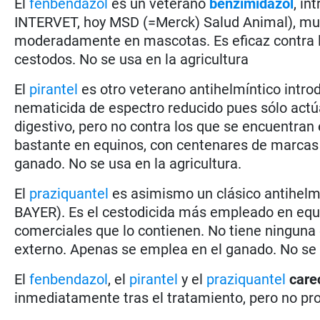
El
fenbendazol
es un veterano
benzimidazol
, in
INTERVET, hoy MSD (=Merck) Salud Animal), muy
moderadamente en mascotas. Es eficaz contra 
cestodos. No se usa en la agricultura
El
pirantel
es otro veterano antihelmíntico intro
nematicida de espectro reducido pues sólo act
digestivo, pero no contra los que se encuentra
bastante en equinos, con centenares de marcas
ganado. No se usa en la agricultura.
El
praziquantel
es asimismo un clásico antihelmí
BAYER). Es el cestodicida más empleado en equ
comerciales que lo contienen. No tiene ninguna 
externo. Apenas se emplea en el ganado. No se u
El
fenbendazol
, el
pirantel
y el
praziquantel
care
inmediatamente tras el tratamiento, pero no pro