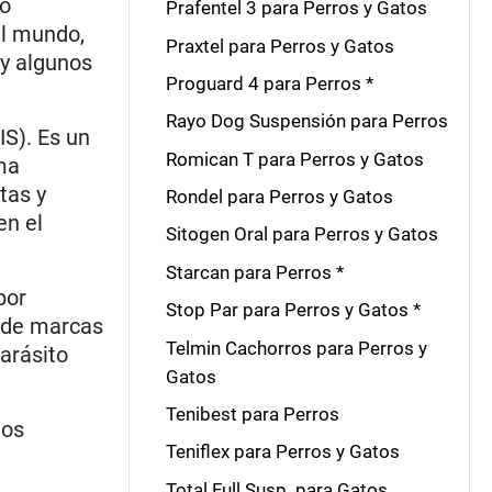
go
Prafentel 3 para Perros y Gatos
el mundo,
Praxtel para Perros y Gatos
y algunos
Proguard 4 para Perros *
Rayo Dog Suspensión para Perros
IS). Es un
Romican T para Perros y Gatos
ma
tas y
Rondel para Perros y Gatos
en el
Sitogen Oral para Perros y Gatos
Starcan para Perros *
por
Stop Par para Perros y Gatos *
s de marcas
Telmin Cachorros para Perros y
arásito
Gatos
Tenibest para Perros
tos
Teniflex para Perros y Gatos
Total Full Susp. para Gatos