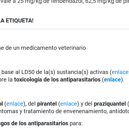
ivale a 25 mg/kg de fenbendazol, 62,5 mg/kg de pi
LA ETIQUETA!
rse de un medicamento veterinario
base al LD50 de la(s) sustancia(s) activas (
enlace
bre la
toxicología de los antiparasitarios
(
enlace
).
ol
(
enlace
), del
pirantel
(
enlace
) y del
praziquantel
síntomas y tratamiento de envenenamiento, antídoto
sgos de los antiparasitarios
para: