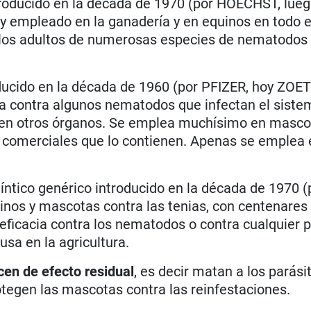
troducido en la década de 1970 (por HOECHST, lue
 empleado en la ganadería y en equinos en todo 
los adultos de numerosas especies de nematodos 
ducido en la década de 1960 (por PFIZER, hoy ZOET
úa contra algunos nematodos que infectan el siste
n en otros órganos. Se emplea muchísimo en masco
 comerciales que lo contienen. Apenas se emplea 
ntico genérico introducido en la década de 1970 (
inos y mascotas contra las tenias, con centenare
eficacia contra los nematodos o contra cualquier p
sa en la agricultura.
cen de
efecto residual
, es decir matan a los parási
tegen las mascotas contra las reinfestaciones.