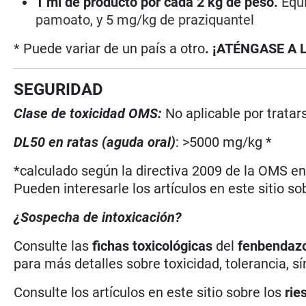
1 ml de producto por cada 2 kg de peso.
Equ
pamoato, y 5 mg/kg de praziquantel
* Puede variar de un país a otro
. ¡ATÉNGASE A 
SEGURIDAD
Clase de toxicidad OMS:
No aplicable por trata
DL50 en ratas (aguda oral)
: >5000 mg/kg *
*calculado según la directiva 2009 de la OMS en 
Pueden interesarle los artículos en este sitio so
¿Sospecha de intoxicación?
Consulte las
fichas toxicológicas
del
fenbendaz
para más detalles sobre toxicidad, tolerancia, 
Consulte los artículos en este sitio sobre los
rie