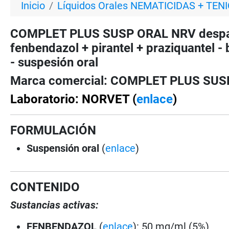
Inicio
Líquidos Orales NEMATICIDAS + TEN
COMPLET PLUS SUSP ORAL NRV despar
fenbendazol + pirantel + praziquantel - 
- suspesión oral
Marca comercial: COMPLET PLUS SU
Laboratorio: NORVET (
enlace
)
FORMULACIÓN
Suspensión oral
(
enlace
)
CONTENIDO
Sustancias activas:
FENBENDAZOL
(
enlace
): 50 mg/ml (5%)