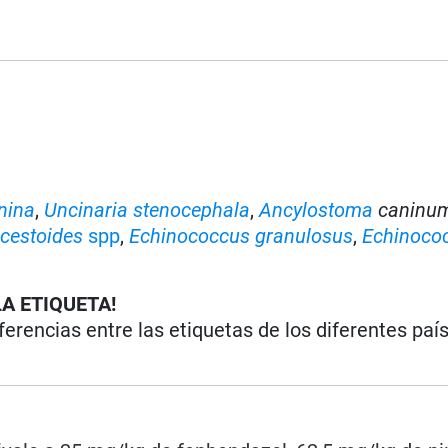
nina
,
Uncinaria stenocephala
,
Ancylostoma
caninu
cestoides
spp
,
Echinococcus granulosus
,
Echinoco
LA ETIQUETA!
iferencias entre las etiquetas de los diferentes paí