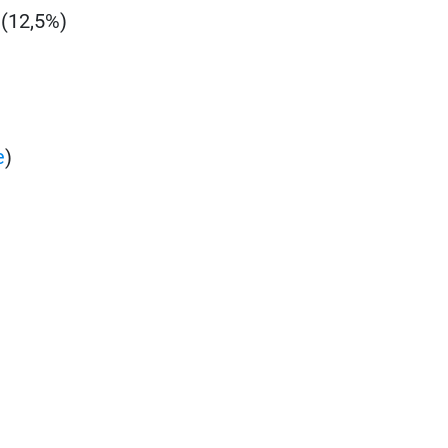
 (12,5%)
e
)