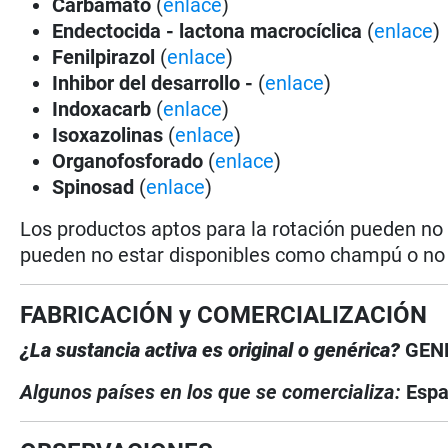
Carbamato
(
enlace
)
Endectocida - lactona macrocíclica
(
enlace
)
Fenilpirazol
(
enlace
)
Inhibor del desarrollo -
(
enlace
)
Indoxacarb
(
enlace
)
Isoxazolinas
(
enlace
)
Organofosforado
(
enlace
)
Spinosad
(
enlace
)
Los productos aptos para la rotación pueden no
pueden no estar disponibles como champú o no e
FABRICACIÓN y COMERCIALIZACIÓN
¿La sustancia activa es original o genérica?
GEN
Algunos países en los que se comercializa:
Esp