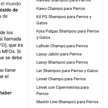
Kannes Shampoo para Perros
o el mundo
Kawu Champú para Perros
óxido de
a de
Kil PG Shampoo para Perros y
Gatos
Kyta Pulgas Shampoo para Perros
 de los
y Gatos
así llamada
O), que es
Laficán Champú para Perros
s MFOs. Si
Lassy Jabón para Perros
que se debe
Lassy Shampoo para Perros
no tiene
Ler Shampoo para Perros y Gatos
ue el
Linvet Champú para Perros
Linvet con Cipermetrina para
 haber
Perros
Mastin Line Shampoo para Perros