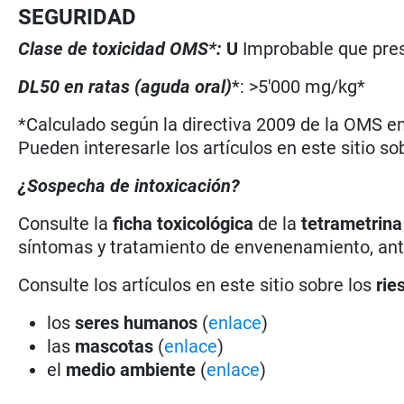
SEGURIDAD
Clase de toxicidad OMS*:
U
Improbable que pres
DL50 en ratas (aguda oral)
*: >5'000 mg/kg*
*Calculado según la directiva 2009 de la OMS en 
Pueden interesarle los artículos en este sitio so
¿Sospecha de intoxicación?
Consulte la
ficha toxicológica
de la
tetrametrina
síntomas y tratamiento de envenenamiento, antí
Consulte los artículos en este sitio sobre los
rie
los
seres humanos
(
enlace
)
las
mascotas
(
enlace
)
el
medio ambiente
(
enlace
)