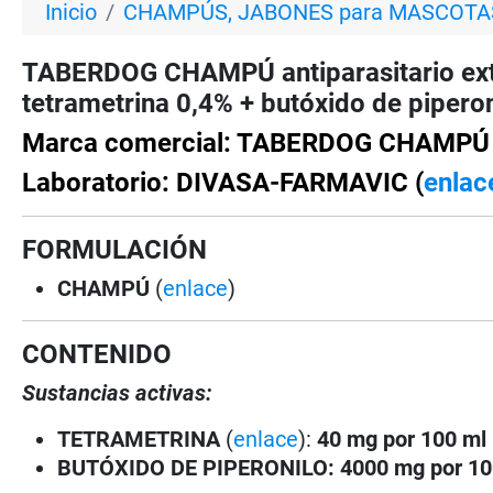
Inicio
CHAMPÚS, JABONES para MASCOTA
TABERDOG CHAMPÚ antiparasitario ex
tetrametrina 0,4% + butóxido de piperon
Marca comercial: TABERDOG CHAMPÚ
Laboratorio: DIVASA-FARMAVIC (
enlac
FORMULACIÓN
CHAMPÚ
(
enlace
)
CONTENIDO
Sustancias activas:
TETRA
METRINA
(
enlace
):
40 mg por 100 ml
BUTÓXIDO DE PIPERONILO:
4000 mg por 10