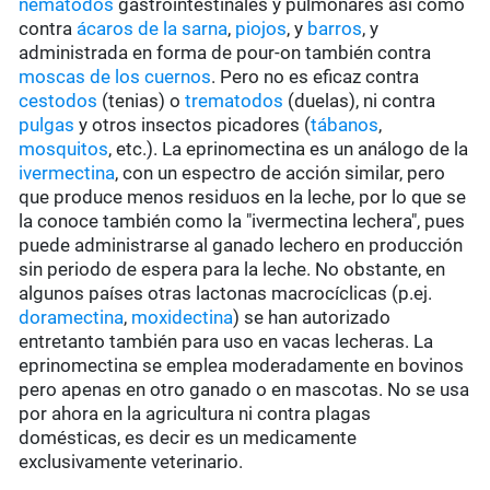
nematodos
gastrointestinales y pulmonares así como
contra
ácaros de la sarna
,
piojos
, y
barros
, y
administrada en forma de pour-on también contra
moscas de los cuernos
. Pero no es eficaz contra
cestodos
(tenias) o
trematodos
(duelas), ni contra
pulgas
y otros insectos picadores (
tábanos
,
mosquitos
, etc.). La eprinomectina es un análogo de la
ivermectina
, con un espectro de acción similar, pero
que produce menos residuos en la leche, por lo que se
la conoce también como la "ivermectina lechera", pues
puede administrarse al ganado lechero en producción
sin periodo de espera para la leche. No obstante, en
algunos países otras lactonas macrocíclicas (p.ej.
doramectina
,
moxidectina
) se han autorizado
entretanto también para uso en vacas lecheras. La
eprinomectina se emplea moderadamente en bovinos
pero apenas en otro ganado o en mascotas. No se usa
por ahora en la agricultura ni contra plagas
domésticas, es decir es un medicamente
exclusivamente veterinario.