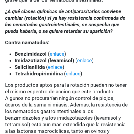
grave que la de los nematodos intestinales.
¿A qué clases químicas de antiparasitarios conviene
cambiar (rotación) si ya hay resistencia confirmada de
los nematodos gastrointestinales, se sospecha que
pueda haberla, o se quiere retardar su aparición?
Contra namatodos:
Benzimidazol
(
enlace
)
Imidazotiazol (levamisol)
(
enlace
)
Salicilanilida
(
enlace
)
Tetrahidropirimidina
(
enlace
)
Los productos aptos para la rotación pueden no tener
el mismo espectro de acción que este producto.
Algunos no procurarían ningún control de piojos,
ácaros de la sarna ni miasis. Además, la resistencia de
los nematodos gastrointestinales a los
benzimidazoles y a los imidazotiazoles (levamisol y
tetramisol) está aún más extendida que la resistencia
a las lactonas macrocíclicas, tanto en ovinos y