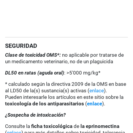
SEGURIDAD
Clase de toxicidad OMS*:
no aplicable por tratarse de
un medicamento veterinario, no de un plaguicida
DL50 en ratas (aguda oral)
: >5'000 mg/kg*
* calculado según la directiva 2009 de la OMS en base
al LD50 de la(s) sustancia(s) activas (
enlace
).
Pueden interesarle los artículos en este sitio sobre la
toxicología de los antiparasitarios
(
enlace
).
¿Sospecha de intoxicación?
Consulte la
ficha toxicológica
de
la eprinomectina
(
enlace
) para más detalles sobre toxicidad, tolerancia,