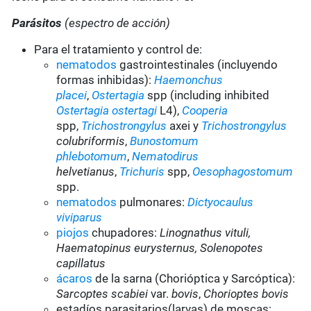
Parásitos
(espectro de acción)
Para el tratamiento y control de:
nematodos
gastrointestinales (incluyendo
formas inhibidas):
Haemonchus
placei
,
Ostertagia
spp (including inhibited
Ostertagia ostertagi
L4),
Cooperia
spp,
Trichostrongylus
axei y
Trichostrongylus
colubriformis
,
Bunostomum
phlebotomum
,
Nematodirus
helvetianus
,
Trichuris
spp,
Oesophagostomum
spp.
nematodos
pulmonares:
Dictyocaulus
viviparus
piojos
chupadores:
Linognathus vituli,
Haematopinus eurysternus, Solenopotes
capillatus
ácaros
de la sarna (Chorióptica y Sarcóptica):
Sarcoptes scabiei
var.
bovis
,
Chorioptes bovis
estadíos parasitarios(larvas) de moscas: