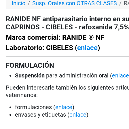
Inicio
Susp. Orales con OTRAS CLASES
R
RANIDE NF antiparasitario interno en 
CAPRINOS - CIBELES - rafoxanida 7,5% s
Marca comercial: RANIDE ® NF
Laboratorio: CIBELES (
enlace
)
FORMULACIÓN
Suspensión
para administración
oral
(
enlac
Pueden interesarle también los siguientes artícu
veterinarios:
formulaciones (
enlace
)
envases y etiquetas (
enlace
)