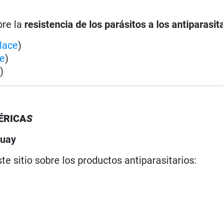
bre la
resistencia de los parásitos a los antiparasit
lace
)
ce
)
e
)
ÉRICA
S
guay
te sitio sobre los productos antiparasitarios: