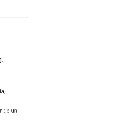
).
ia,
ar de un